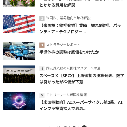
とかかる費用を解説
米国株、業界動向と銘柄解説
【米国株：銘柄発掘】業績上振れ5銘柄、パラ
ンティア・テクノロジー...
ストラテジーレポート
半導体株の調整は底値をつけたか
岡元兵八郎の米国株マスターへの道
スペースＸ［SPCX］上場後初の決算発表、数字
は良かったが株価が下落...
モトリーフール米国株情報
【米国株動向】AIスーパーサイクル第2幕、AI
インフラ投資拡大で恩恵...