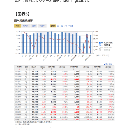
出所：銘柄スカウター米国株、Morningstar, Inc.
【図表5】