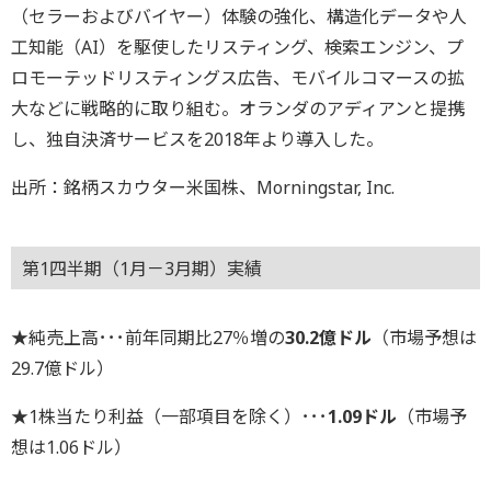
（セラーおよびバイヤー）体験の強化、構造化データや人
工知能（AI）を駆使したリスティング、検索エンジン、プ
ロモーテッドリスティングス広告、モバイルコマースの拡
大などに戦略的に取り組む。オランダのアディアンと提携
し、独自決済サービスを2018年より導入した。
出所：銘柄スカウター米国株、Morningstar, Inc.
第1四半期（1月－3月期）実績
★純売上高･･･前年同期比27％増の
30.2億ドル
（市場予想は
29.7億ドル）
★1株当たり利益（一部項目を除く）･･･
1.09ドル
（市場予
想は1.06ドル）