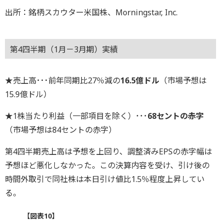
出所：銘柄スカウター米国株、Morningstar, Inc.
第4四半期（1月－3月期）実績
★売上高･･･前年同期比27％減の
16.5億ドル
（市場予想は
15.9億ドル）
★1株当たり利益（一部項目を除く）･･･
68セントの赤字
（市場予想は84セントの赤字）
第4四半期売上高は予想を上回り、調整済みEPSの赤字幅は
予想ほど悪化しなかった。この決算内容を受け、引け後の
時間外取引で同社株は本日引け値比1.5％程度上昇してい
る。
【図表10】