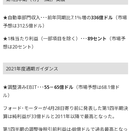
★自動車部門収入･･･前年同期比7.1％増の
336億ドル
（市場
予想は312.5億ドル）
★1株当たり利益（一部項目を除く）･･･
89セント
（市場予
想は20セント）
2021年度通期ガイダンス
★調整済みEBIT･･･
55－65億ドル
（市場予想は68.1億ド
ル）
フォード･モーターが4月28日寄り前に発表した第1四半期決
算は純利益が33億ドルと2011年以降で最高となった。
第1四半期の調整後税引前利益は48億ドルで過去最高となっ