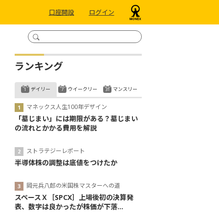
口座開設
ログイン
ランキング
デイリー
ウイークリー
マンスリー
マネックス人生100年デザイン
「墓じまい」には期限がある？墓じまい
の流れとかかる費用を解説
ストラテジーレポート
半導体株の調整は底値をつけたか
岡元兵八郎の米国株マスターへの道
スペースＸ［SPCX］上場後初の決算発
表、数字は良かったが株価が下落...