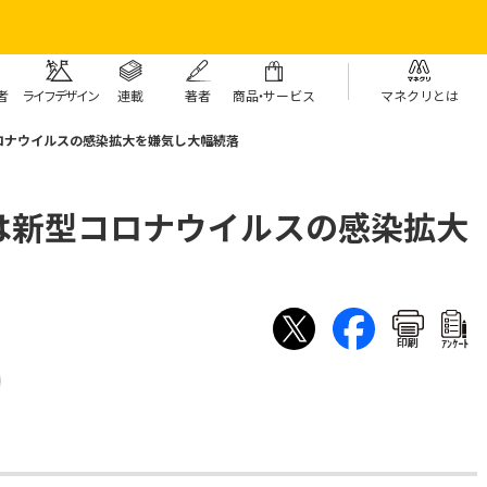
者
ライフデザイン
連載
著者
商
品・
サービス
マネクリとは
ロナウイルスの感染拡大を嫌気し大幅続落
は新型コロナウイルスの感染拡大
印刷
ｱﾝｹｰﾄ