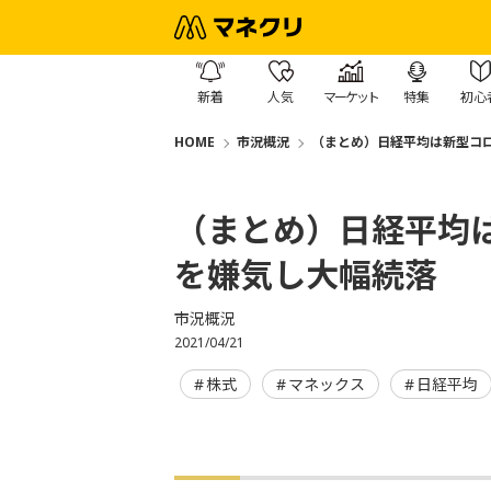
新着
人気
マーケット
特集
初心
HOME
市況概況
（まとめ）日経平均は新型コ
（まとめ）日経平均
を嫌気し大幅続落
市況概況
2021/04/21
株式
マネックス
日経平均