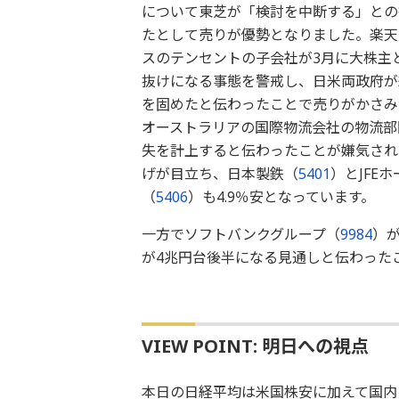
について東芝が「検討を中断する」との
たとして売りが優勢となりました。楽天
スのテンセントの子会社が3月に大株主
抜けになる事態を警戒し、日米両政府が
を固めたと伝わったことで売りがかさみ
オーストラリアの国際物流会社の物流部門
失を計上すると伝わったことが嫌気され
げが目立ち、日本製鉄（
5401
）とJFE
（
5406
）も4.9％安となっています。
一方でソフトバンクグループ（
9984
）が
が4兆円台後半になる見通しと伝わった
VIEW POINT: 明日への視点
本日の日経平均は米国株安に加えて国内