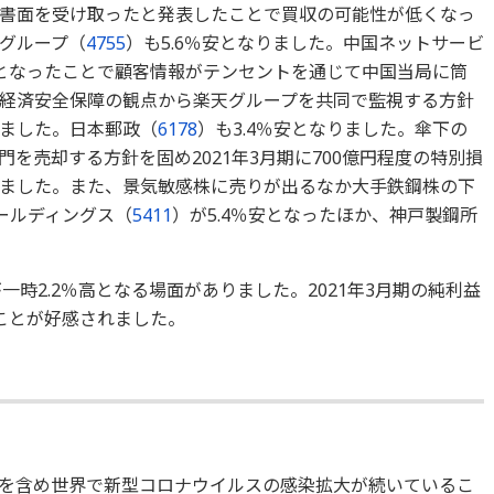
書面を受け取ったと発表したことで買収の可能性が低くなっ
グループ（
4755
）も5.6％安となりました。中国ネットサービ
となったことで顧客情報がテンセントを通じて中国当局に筒
経済安全保障の観点から楽天グループを共同で監視する方針
ました。日本郵政（
6178
）も3.4％安となりました。傘下の
を売却する方針を固め2021年3月期に700億円程度の特別損
ました。また、景気敏感株に売りが出るなか大手鉄鋼株の下
ホールディングス（
5411
）が5.4％安となったほか、神戸製鋼所
一時2.2％高となる場面がありました。2021年3月期の純利益
ことが好感されました。
を含め世界で新型コロナウイルスの感染拡大が続いているこ