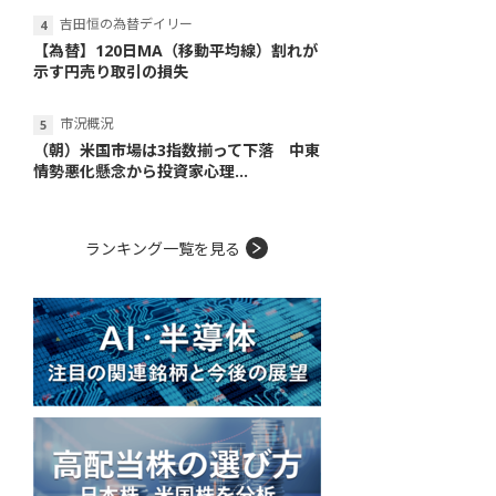
吉田恒の為替デイリー
【為替】120日MA（移動平均線）割れが
示す円売り取引の損失
市況概況
（朝）米国市場は3指数揃って下落 中東
情勢悪化懸念から投資家心理...
ランキング一覧を見る