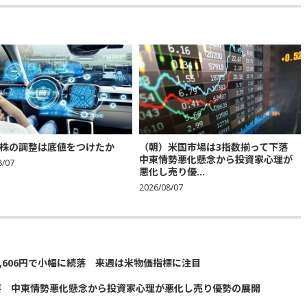
株の調整は底値をつけたか
（朝）米国市場は3指数揃って下落
中東情勢悪化懸念から投資家心理が
8/07
悪化し売り優...
2026/08/07
5,606円で小幅に続落 来週は米物価指標に注目
落 中東情勢悪化懸念から投資家心理が悪化し売り優勢の展開