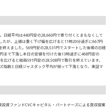
日経平均は440円安の28,660円で寄り付くとまもなくして
ましたが、上値は重く下げ幅を広げると11時20分過ぎに667円
場を終えました。569円安の28,531円でスタートした後場の日経
419円まで下落し本日の安値を付けた後13時過ぎに468円安の
を広げると結局591円安の28,508円で取引を終えています。
ズ指数と日経ジャスダック平均が揃って下落となり、東証マ
。英投資ファンドCVCキャピタル・パートナーズによる買収提案