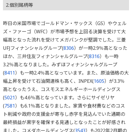
2.個別銘柄等
昨日の米国市場でゴールドマン・サックス（GS）やウェル
ズ・ファーゴ（WFC）が市場予想を上回る決算を受けて大
幅高となった流れを受けてメガバンクが堅調でした。三菱
UFJフィナンシャルグループ(
8306
）が一時2.9％高となった
ほか、三井住友フィナンシャルグループ(
8316
）も一時
3.2％高となりました。みずほフィナンシャルグループ
(
8411
）も一時2.4％高となっています。また、原油価格の大
幅上昇を受けて石油関連株も高く、INPEX(
1605
）が3.3％
高となったうえ、コスモスエネルギーホールディングス
(
5021
）も4.6％高となっています。さらにサイゼリヤ
(
7581
）も6.1％高となりました。家賃や食材費などのコス
ト削減や政府の支援金が寄与し赤字を見込んでいた通期の
最終損益が黒字を確保する見通しとなったことが好感され
ました。コメダホールディングス(
3543
）も2022年2月期の