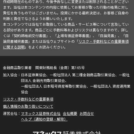
作成時現在のものであり、今後予告なしに変更または削除されることがござい
ます。当社は本コンテンツの内容に依拠してお客様が取った行動の結果に対し
責任を負うものではございません。投資にかかる最終決定は、お客様ご自身の
判断と責任でなさるようお願いいたします。
本コンテンツでは当社でお取扱している商品・サービス等について言及してい
る部分があります。商品ごとに手数料等およびリスクは異なりますので、詳し
くは「契約締結前交付書面」、「上場有価証券等書面」、「目論見書」、「目
論見書補完書面」または当社ウェブサイトの「
リスク・手数料などの重要事項
に関する説明
」をよくお読みください。
金融商品取引業者 関東財務局長（金商）第165号
日本証券業協会、一般社団法人 第二種金融商品取引業協会、一般社
団法人 金融先物取引業協会、
一般社団法人 日本暗号資産等取引業協会、一般社団法人 資産運用業
協会
リスク・手数料などの重要事項
個人情報のお取り扱いについて
マネックス証券株式会社
会社概要
お問合せ
ヘルプ（通知の登録・解除）