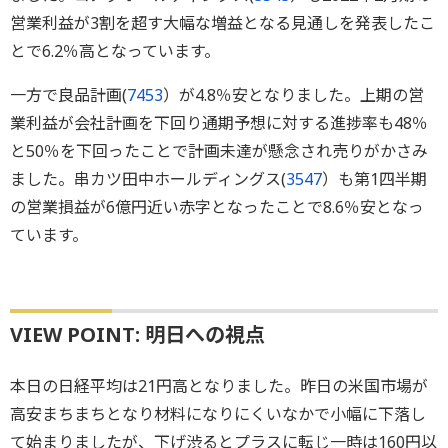
営業利益が3割を超す大幅な増益となる見通しを発表したこ
とで6.2％高となっています。
一方で良品計画(
7453
）が4.8％安となりました。上期の営
業利益が会社計画を下回り通期予想に対する進捗率も48％
と50％を下回ったことで計画未達が懸念され売りがかさみ
ました。串カツ田中ホールディングス(
3547
）も第1四半期
の営業損益が6億円近い赤字となったことで8.6％安となっ
ています。
VIEW POINT: 明日への視点
本日の日経平均は21円高となりました。昨日の米国市場が
高安まちまちとなり材料になりにくいなかで小幅に下落し
て始まりましたが、下げ渋るとプラスに転じ一時は160円以