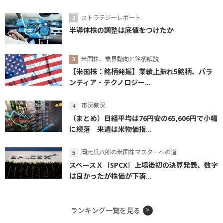
ストラテジーレポート
半導体株の調整は底値をつけたか
米国株、業界動向と銘柄解説
【米国株：銘柄発掘】業績上振れ5銘柄、パラ
ンティア・テクノロジー...
市況概況
（まとめ）日経平均は76円安の65,606円で小幅
に続落 来週は米物価指...
岡元兵八郎の米国株マスターへの道
スペースＸ［SPCX］上場後初の決算発表、数字
は良かったが株価が下落...
ランキング一覧を見る