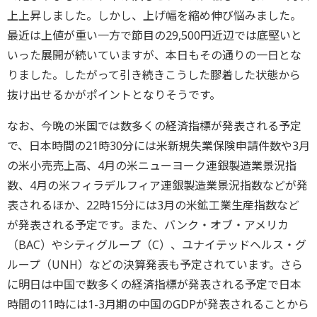
上上昇しました。しかし、上げ幅を縮め伸び悩みました。
最近は上値が重い一方で節目の29,500円近辺では底堅いと
いった展開が続いていますが、本日もその通りの一日とな
りました。したがって引き続きこうした膠着した状態から
抜け出せるかがポイントとなりそうです。
なお、今晩の米国では数多くの経済指標が発表される予定
で、日本時間の21時30分には米新規失業保険申請件数や3月
の米小売売上高、4月の米ニューヨーク連銀製造業景況指
数、4月の米フィラデルフィア連銀製造業景況指数などが発
表されるほか、22時15分には3月の米鉱工業生産指数など
が発表される予定です。また、バンク・オブ・アメリカ
（BAC）やシティグループ（C）、ユナイテッドヘルス・グ
ループ（UNH）などの決算発表も予定されています。さら
に明日は中国で数多くの経済指標が発表される予定で日本
時間の11時には1-3月期の中国のGDPが発表されることから