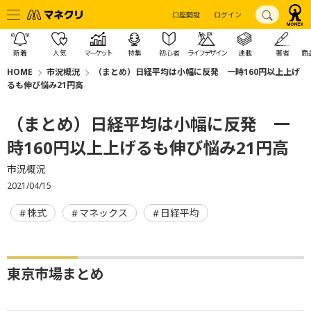
口座開設
ログイン
新着
人気
マーケット
特集
初心者
ライフデザイン
連載
著者
商
HOME
市況概況
（まとめ）日経平均は小幅に反発 一時160円以上上げ
るも伸び悩み21円高
（まとめ）日経平均は小幅に反発 一
時160円以上上げるも伸び悩み21円高
市況概況
2021/04/15
株式
マネックス
日経平均
東京市場まとめ