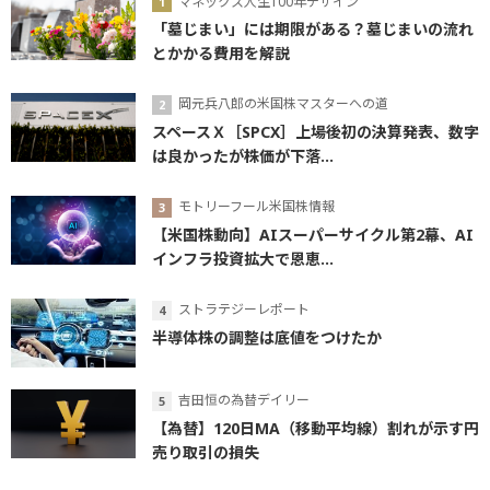
マネックス人生100年デザイン
「墓じまい」には期限がある？墓じまいの流れ
とかかる費用を解説
岡元兵八郎の米国株マスターへの道
スペースＸ［SPCX］上場後初の決算発表、数字
は良かったが株価が下落...
モトリーフール米国株情報
【米国株動向】AIスーパーサイクル第2幕、AI
インフラ投資拡大で恩恵...
ストラテジーレポート
半導体株の調整は底値をつけたか
吉田恒の為替デイリー
【為替】120日MA（移動平均線）割れが示す円
売り取引の損失