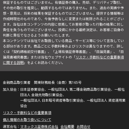
保証するものではございません。有価証券の購入、売却、デリバティブ取引、
その他の取引を推奨し、勧誘するものではありません。また、過去の実績や予
想・意見は、将来の結果を保証するものではございません。提供する情報等は
作成時現在のものであり、今後予告なしに変更または削除されることがござい
ます。当社は本コンテンツの内容に依拠してお客様が取った行動の結果に対し
責任を負うものではございません。投資にかかる最終決定は、お客様ご自身の
判断と責任でなさるようお願いいたします。
本コンテンツでは当社でお取扱している商品・サービス等について言及してい
る部分があります。商品ごとに手数料等およびリスクは異なりますので、詳し
くは「契約締結前交付書面」、「上場有価証券等書面」、「目論見書」、「目
論見書補完書面」または当社ウェブサイトの「
リスク・手数料などの重要事項
に関する説明
」をよくお読みください。
金融商品取引業者 関東財務局長（金商）第165号
日本証券業協会、一般社団法人 第二種金融商品取引業協会、一般社
団法人 金融先物取引業協会、
一般社団法人 日本暗号資産等取引業協会、一般社団法人 資産運用業
協会
リスク・手数料などの重要事項
個人情報のお取り扱いについて
マネックス証券株式会社
会社概要
お問合せ