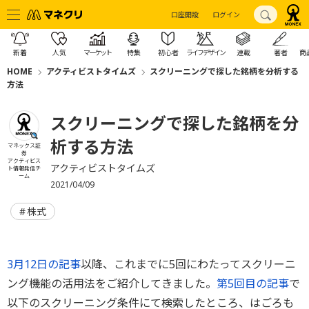
口座開設
ログイン
新着
人気
マーケット
特集
初心者
ライフデザイン
連載
著者
商
HOME
アクティビストタイムズ
スクリーニングで探した銘柄を分析する
方法
スクリーニングで探した銘柄を分
析する方法
マネックス証
券
アクティビス
アクティビストタイムズ
ト情報発信チ
ーム
2021/04/09
株式
3月12日の記事
以降、これまでに5回にわたってスクリーニ
ング機能の活用法をご紹介してきました。
第5回目の記事
で
以下のスクリーニング条件にて検索したところ、はごろも