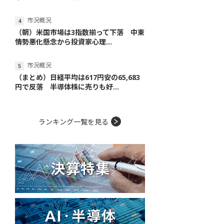
市況概況
（朝）米国市場は3指数揃って下落 中東
情勢悪化懸念から投資家心理...
市況概況
（まとめ）日経平均は617円安の65,683
円で反落 半導体株に売りも好...
ランキング一覧を見る