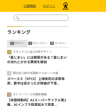
口座開設
ログイン
ランキング
デイリー
ウイークリー
マンスリー
マネックス人生100年デザイン
「墓じまい」には期限がある？墓じまい
の流れとかかる費用を解説
岡元兵八郎の米国株マスターへの道
スペースＸ［SPCX］上場後初の決算発
表、数字は良かったが株価が下落...
モトリーフール米国株情報
【米国株動向】AIスーパーサイクル第2
幕、AIインフラ投資拡大で恩恵...