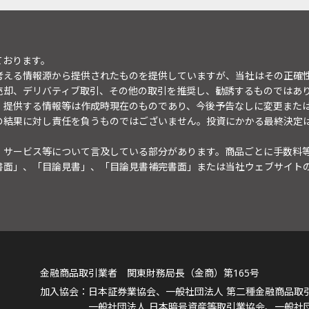
ております。
考える情報源から提供されたものを提供していますが、当社はその正確
売却、デリバティブ取引、その他の取引を推奨し、勧誘するものではあ
。提供する情報等は作成時現在のものであり、今後予告なしに変更また
の結果に対し責任を負うものではございません。投資にかかる最終決定
・サービス等について言及している部分があります。商品ごとに手数料
書面」、「目論見書」、「目論見書補完書面」または当社ウェブサイト
金融商品取引業者 関東財務局長（金商）第165号
日本証券業協会、一般社団法人 第二種金融商品取
一般社団法人 日本暗号資産等取引業協会、一般社