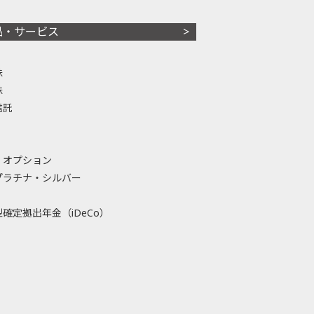
品・サービス
株
株
信託
・オプション
プラチナ・シルバー
確定拠出年金（iDeCo）