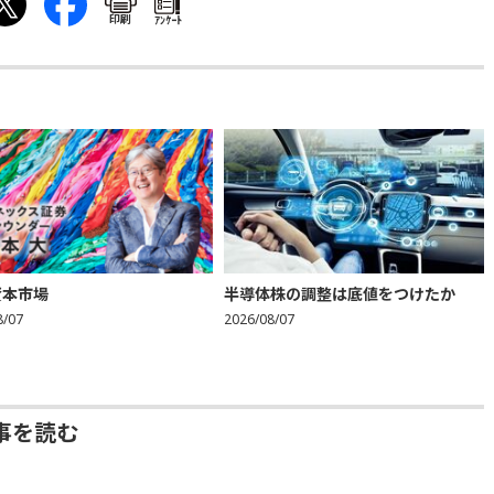
印刷
ｱﾝｹｰﾄ
資本市場
半導体株の調整は底値をつけたか
8/07
2026/08/07
事を読む