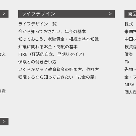
ライフデザイン
商
ライフデザイン一覧
株式
今から知っておきたい、年金の基本
米国
知っておこう、老後資金・相続の基本知識
中国
介護に関わるお金・制度の基本
投資
考え
FIRE（経済的自立、早期リタイア）
債券
保険との付き合い方
FX
いくらかかる？教育資金の貯め方、作り方
先物
転職するなら知っておきたい「お金の話」
金・
NISA
極意
個人型