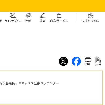
者
ライフデザイン
連載
著者
商
品・
サービス
マネクリとは
印刷
ｱﾝｹｰﾄ
締役会議長 、マネックス証券 ファウンダー