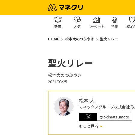
新着
人気
マーケット
特集
初心
HOME
松本大のつぶやき
聖火リレー
聖火リレー
松本大のつぶやき
2021/03/25
松本 大
マネックスグループ株式会社 取
@okimatsumoto
もっと見る