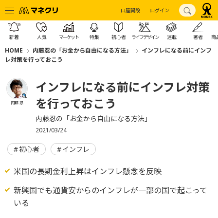
口座開設
ログイン
新着
人気
マーケット
特集
初心者
ライフデザイン
連載
著者
商
HOME
内藤忍の「お金から自由になる方法」
インフレになる前にインフ
レ対策を行っておこう
インフレになる前にインフレ対策
を行っておこう
内藤 忍
内藤忍の「お金から自由になる方法」
2021/03/24
初心者
インフレ
米国の長期金利上昇はインフレ懸念を反映
新興国でも通貨安からのインフレが一部の国で起こって
いる