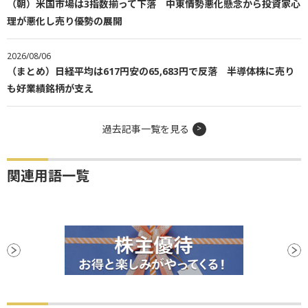
（朝）米国市場は3指数揃って下落 中東情勢悪化懸念から投資家心
理が悪化し売り優勢の展開
2026/08/06
（まとめ）日経平均は617円安の65,683円で反落 半導体株に売り
も好業績銘柄が支え
過去記事一覧を見る
関連用語一覧