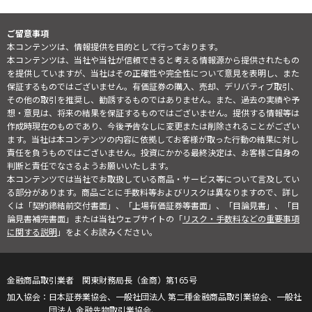
ご留意事項
本コンテンツは、情報提供を目的として行っております。
本コンテンツは、当社や当社が信頼できると考える情報源から提供されたもの
を提供していますが、当社はその正確性や完全性について意見を表明し、また
保証するものではございません。有価証券の購入、売却、デリバティブ取引、
その他の取引を推奨し、勧誘するものではありません。また、過去の実績や予
想・意見は、将来の結果を保証するものではございません。提供する情報等は
作成時現在のものであり、今後予告なしに変更または削除されることがござい
ます。当社は本コンテンツの内容に依拠してお客様が取った行動の結果に対し
責任を負うものではございません。投資にかかる最終決定は、お客様ご自身の
判断と責任でなさるようお願いいたします。
本コンテンツでは当社でお取扱している商品・サービス等について言及してい
る部分があります。商品ごとに手数料等およびリスクは異なりますので、詳し
くは「契約締結前交付書面」、「上場有価証券等書面」、「目論見書」、「目
論見書補完書面」または当社ウェブサイトの「
リスク・手数料などの重要事項
に関する説明
」をよくお読みください。
金融商品取引業者 関東財務局長（金商）第165号
日本証券業協会、一般社団法人 第二種金融商品取引業協会、一般社
団法人 金融先物取引業協会、