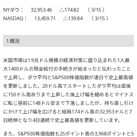
NYダウ： 32,953.46 △174.82 （ 3/15 ）
NASDAQ： 13,459.71 △139.84 （ 3/15 ）
1.概況
米国市場は1.9兆ドル規模の経済対策に盛り込まれた1人最
大1400ドルの現金給付の手続きが始まったと伝わったこと
で上昇し、ダウ平均とS&P500株価指数が連日で史上最高値
を更新しました。20ドル高でスタートしたダウ平均は直後
に150ドル高余りまで上昇した後上げ幅を縮めるとマイナス
に転じ昼前に148ドル安まで下落しましたが、持ち直し引け
にかけて上げ幅を広げると結局174ドル高の32,953ドルと7
日続伸となり4日連続で史上最高値を更新しています。
また、S&P500株価指数も25ポイント高の3,968ポイントと5