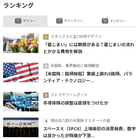
ランキング
デイリー
ウイークリー
マンスリー
マネックス人生100年デザイン
「墓じまい」には期限がある？墓じまいの流れ
とかかる費用を解説
米国株、業界動向と銘柄解説
【米国株：銘柄発掘】業績上振れ5銘柄、パラ
ンティア・テクノロジー...
ストラテジーレポート
半導体株の調整は底値をつけたか
岡元兵八郎の米国株マスターへの道
スペースＸ［SPCX］上場後初の決算発表、数字
は良かったが株価が下落...