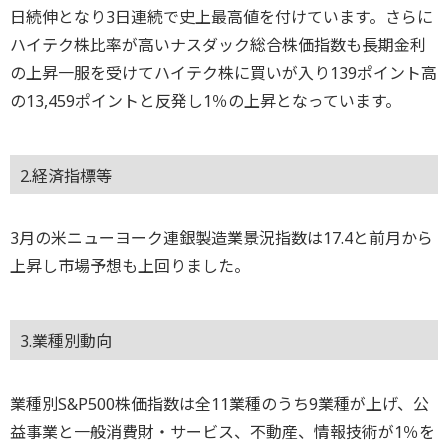
日続伸となり3日連続で史上最高値を付けています。さらに
ハイテク株比率が高いナスダック総合株価指数も長期金利
の上昇一服を受けてハイテク株に買いが入り139ポイント高
の13,459ポイントと反発し1％の上昇となっています。
2.経済指標等
3月の米ニューヨーク連銀製造業景況指数は17.4と前月から
上昇し市場予想も上回りました。
3.業種別動向
業種別S&P500株価指数は全11業種のうち9業種が上げ、公
益事業と一般消費財・サービス、不動産、情報技術が1％を