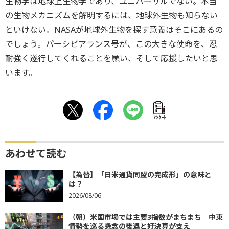
生物学は地球上生物学であり、ユニバーサルでない。本当
の生物メカニズムを解明するには、地球外生物も知らない
といけない。NASAが地球外生物を探す意義はそこにあるの
でしょう。パーシビアランス号が、この大きな使命を、忍
耐強く遂行してくれることを願い、そして応援したいと思
います。
ｱﾝｹｰﾄ
あわせて読む
【為替】「日米通貨同盟の完成形」の意味と
は？
2026/08/06
（朝）米国市場では主要3指数がまちまち 中東
情勢を巡る懸念の後退と好決算が支え