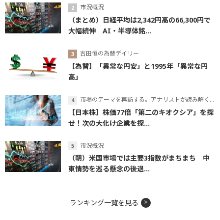
市況概況
（まとめ）日経平均は2,342円高の66,300円で
大幅続伸 AI・半導体銘...
吉田恒の為替デイリー
【為替】「異常な円安」と1995年「異常な円
高」
市場のテーマを再訪する。アナリストが読み解くテーマの本質
【日本株】株価77倍「第二のキオクシア」を探
せ！次の大化け企業を探...
市況概況
（朝）米国市場では主要3指数がまちまち 中
東情勢を巡る懸念の後退...
ランキング一覧を見る