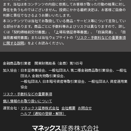
ます。当社は本コンテンツの内容に依拠してお客様が取った行動の結果に対し
責任を負うものではございません。投資にかかる最終決定は、お客様ご自身の
判断と責任でなさるようお願いいたします。
本コンテンツでは当社でお取扱している商品・サービス等について言及してい
る部分があります。商品ごとに手数料等およびリスクは異なりますので、詳し
くは「契約締結前交付書面」、「上場有価証券等書面」、「目論見書」、「目
論見書補完書面」または当社ウェブサイトの「
リスク・手数料などの重要事項
に関する説明
」をよくお読みください。
金融商品取引業者 関東財務局長（金商）第165号
日本証券業協会、一般社団法人 第二種金融商品取引業協会、一般社
団法人 金融先物取引業協会、
一般社団法人 日本暗号資産等取引業協会、一般社団法人 資産運用業
協会
リスク・手数料などの重要事項
個人情報のお取り扱いについて
マネックス証券株式会社
会社概要
お問合せ
ヘルプ（通知の登録・解除）