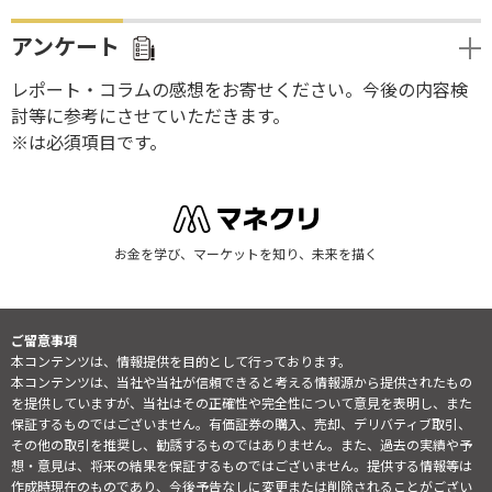
アンケート
レポート・コラムの感想をお寄せください。今後の内容検
討等に参考にさせていただきます。
※は必須項目です。
お金を学び、マーケットを知り、未来を描く
ご留意事項
本コンテンツは、情報提供を目的として行っております。
本コンテンツは、当社や当社が信頼できると考える情報源から提供されたもの
を提供していますが、当社はその正確性や完全性について意見を表明し、また
保証するものではございません。有価証券の購入、売却、デリバティブ取引、
その他の取引を推奨し、勧誘するものではありません。また、過去の実績や予
想・意見は、将来の結果を保証するものではございません。提供する情報等は
作成時現在のものであり、今後予告なしに変更または削除されることがござい