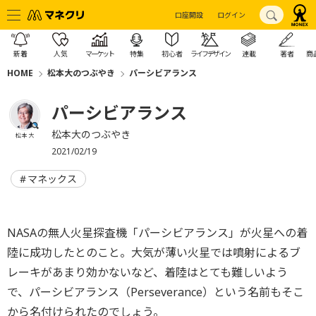
口座開設
ログイン
新着
人気
マーケット
特集
初心者
ライフデザイン
連載
著者
商
HOME
松本大のつぶやき
パーシビアランス
パーシビアランス
松本大のつぶやき
松本 大
2021/02/19
マネックス
NASAの無人火星探査機「パーシビアランス」が火星への着
陸に成功したとのこと。大気が薄い火星では噴射によるブ
レーキがあまり効かないなど、着陸はとても難しいよう
で、パーシビアランス（Perseverance）という名前もそこ
から名付けられたのでしょう。