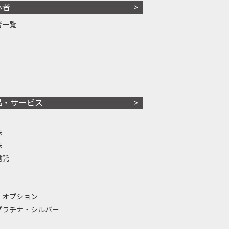
心者
者一覧
品・サービス
株
株
信託
・オプション
プラチナ・シルバー