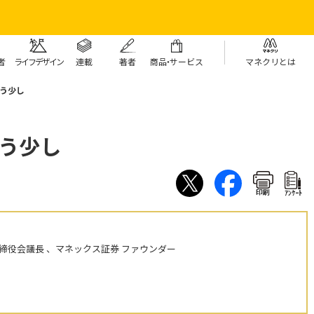
者
ライフデザイン
連載
著者
商
品・
サービス
マネクリとは
う少し
う少し
印刷
ｱﾝｹｰﾄ
締役会議長 、マネックス証券 ファウンダー