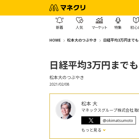
新着
人気
マーケット
特集
初心
HOME
松本大のつぶやき
日経平均3万円までも
日経平均3万円までも
松本大のつぶやき
2021/02/08
松本 大
マネックスグループ株式会社 取
@okimatsumoto
もっと見る