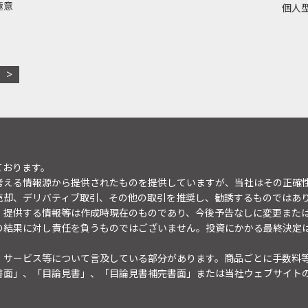
極意
個人型
ております。
考える情報源から提供されたものを提供していますが、当社はその正確
売却、デリバティブ取引、その他の取引を推奨し、勧誘するものではあ
。提供する情報等は作成時現在のものであり、今後予告なしに変更また
の結果に対し責任を負うものではございません。投資にかかる最終決定
・サービス等について言及している部分があります。商品ごとに手数料
書面」、「目論見書」、「目論見書補完書面」または当社ウェブサイト