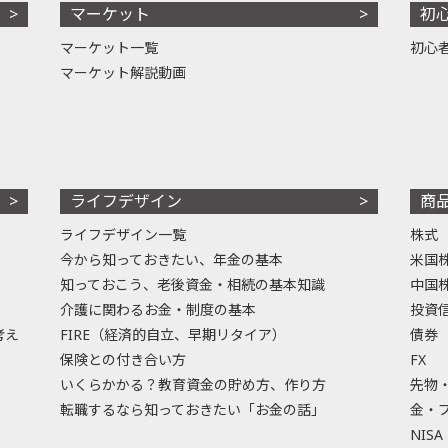
マーケット
初
マーケット一覧
初心
マーケット解説動画
ライフデザイン
商
ライフデザイン一覧
株式
今から知っておきたい、年金の基本
米国
知っておこう、老後資金・相続の基本知識
中国
介護に関わるお金・制度の基本
投資
考え
FIRE（経済的自立、早期リタイア）
債券
保険との付き合い方
FX
いくらかかる？教育資金の貯め方、作り方
先物
転職するなら知っておきたい「お金の話」
金・
NISA