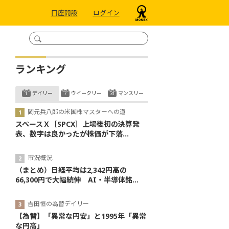
口座開設
ログイン
ランキング
デイリー
ウイークリー
マンスリー
岡元兵八郎の米国株マスターへの道
スペースＸ［SPCX］上場後初の決算発
表、数字は良かったが株価が下落...
市況概況
（まとめ）日経平均は2,342円高の
66,300円で大幅続伸 AI・半導体銘...
吉田恒の為替デイリー
【為替】「異常な円安」と1995年「異常
な円高」