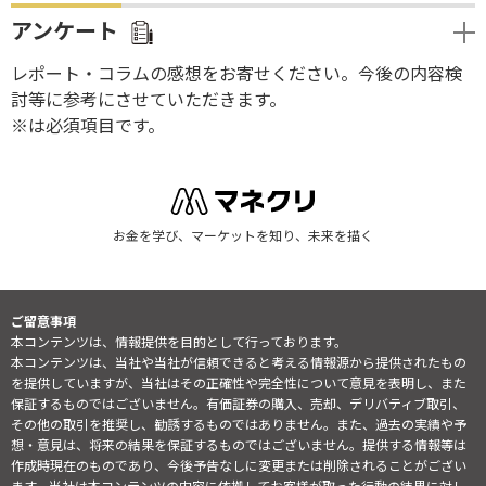
アンケート
レポート・コラムの感想をお寄せください。今後の内容検
討等に参考にさせていただきます。
※は必須項目です。
お金を学び、マーケットを知り、未来を描く
ご留意事項
本コンテンツは、情報提供を目的として行っております。
本コンテンツは、当社や当社が信頼できると考える情報源から提供されたもの
を提供していますが、当社はその正確性や完全性について意見を表明し、また
保証するものではございません。有価証券の購入、売却、デリバティブ取引、
その他の取引を推奨し、勧誘するものではありません。また、過去の実績や予
想・意見は、将来の結果を保証するものではございません。提供する情報等は
作成時現在のものであり、今後予告なしに変更または削除されることがござい