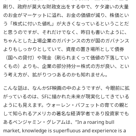
刷り、政府が莫大な財政支出をする中で、ケタ違いの大量
のお金がマーケットに溢れ、お金の価値が減り、株価とい
う「株式に付いた値札」が大きくなっているということだ
と思うのですが、それだけでなく、昨日も書いたように、
ちゃんとした上場企業のガバナンスの方が国のガバナンス
よりもしっかりとしていて、資産の置き場所として債券
（国への貸付）や現金（刷られまくって価値の下落してい
くもの）よりも、企業の部分持分＝株式の方が良い、とい
う考え方が、拡がりつつあるのかも知れません。
こんな話は、なんかSF映画の中のようですが、今眼前に拡
がっているのは、SFに描かれた未来が現実化してきている
ようにも見えます。ウォーレン・バフェットの育ての親と
して知られるアメリカの著名な経済学者であり投資家でも
あるベンジャミン・グレアムは、“In a roaring bull
market, knowledge is superfluous and experience is a