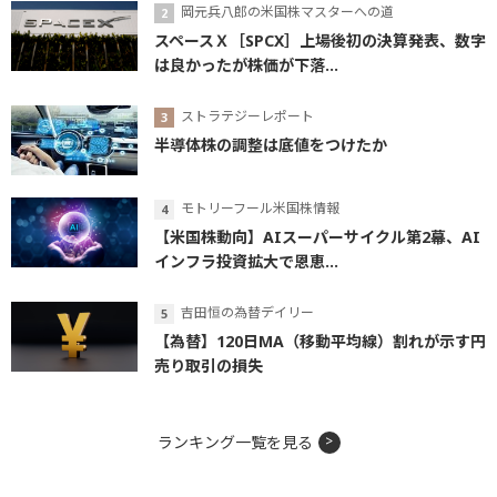
岡元兵八郎の米国株マスターへの道
スペースＸ［SPCX］上場後初の決算発表、数字
は良かったが株価が下落...
ストラテジーレポート
半導体株の調整は底値をつけたか
モトリーフール米国株情報
【米国株動向】AIスーパーサイクル第2幕、AI
インフラ投資拡大で恩恵...
吉田恒の為替デイリー
【為替】120日MA（移動平均線）割れが示す円
売り取引の損失
ランキング一覧を見る