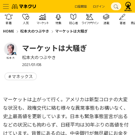
口座開設
ログイン
新着
人気
マーケット
特集
初心者
ライフデザイン
連載
著者
商
HOME
松本大のつぶやき
マーケットは大騒ぎ
マーケットは大騒ぎ
松本大のつぶやき
松本 大
2021/01/08
マネックス
マーケットは上がって行く。アメリカは新型コロナの大変
な状況も、政権交代に絡む様々な異常事態もお構いなく、
史上最高値を更新しています。日本も緊急事態宣言が出る
などの状況にも拘わらず、日経平均は30年ぶりの高値を付
けています。背景にあるのは、中央銀行が無尽蔵にお金を