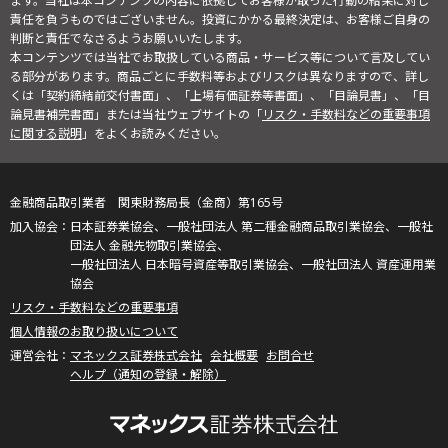
ます。当社は本コンテンツの内容に依拠してお客様が取った行動の結果に対し
責任を負うものではございません。投資にかかる最終決定は、お客様ご自身の
判断と責任でなさるようお願いいたします。
本コンテンツでは当社でお取扱している商品・サービス等について言及してい
る部分があります。商品ごとに手数料等およびリスクは異なりますので、詳し
くは「契約締結前交付書面」、「上場有価証券等書面」、「目論見書」、「目
論見書補完書面」または当社ウェブサイトの「
リスク・手数料などの重要事項
に関する説明
」をよくお読みください。
金融商品取引業者 関東財務局長（金商）第165号
日本証券業協会、一般社団法人 第二種金融商品取引業協会、一般社
団法人 金融先物取引業協会、
一般社団法人 日本暗号資産等取引業協会、一般社団法人 資産運用業
協会
リスク・手数料などの重要事項
個人情報のお取り扱いについて
マネックス証券株式会社
会社概要
お問合せ
ヘルプ（通知の登録・解除）