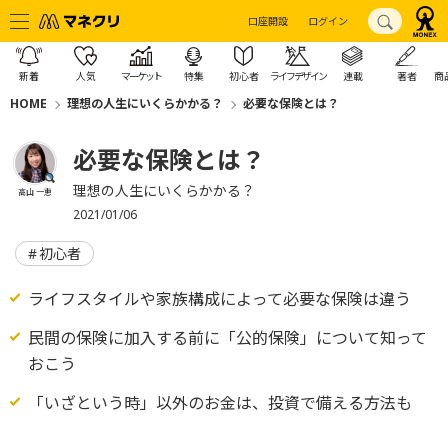
口座開設
ログイン
新着
人気
マーケット
特集
初心者
ライフデザイン
連載
著者
商
HOME
理想の人生にいくらかかる？
必要な保険とは？
必要な保険とは？
理想の人生にいくらかかる？
高山 一恵
2021/01/06
初心者
ライフスタイルや家族構成によって必要な保険は違う
民間の保険に加入する前に「公的保険」について知って
おこう
「いざという時」以外のお金は、投資で備える方法も