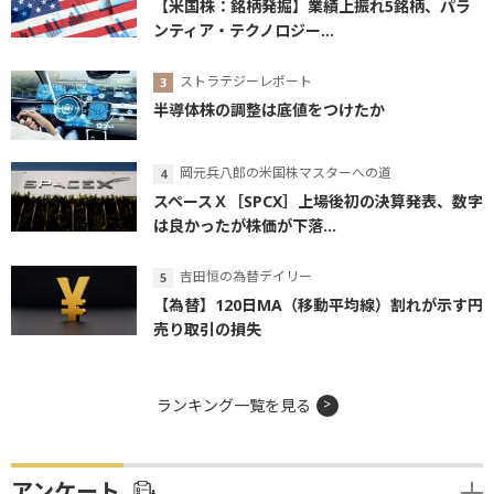
【米国株：銘柄発掘】業績上振れ5銘柄、パラ
ンティア・テクノロジー...
ストラテジーレポート
半導体株の調整は底値をつけたか
岡元兵八郎の米国株マスターへの道
スペースＸ［SPCX］上場後初の決算発表、数字
は良かったが株価が下落...
吉田恒の為替デイリー
【為替】120日MA（移動平均線）割れが示す円
売り取引の損失
ランキング一覧を見る
アンケート