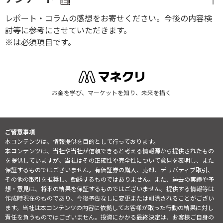
レポート・コラムの感想をお寄せください。今後の内容検
討等に参考にさせていただきます。
※は必須項目です。
お金を学び、マーケットを知り、未来を描く
ご留意事項
本コンテンツは、情報提供を目的として行っております。
本コンテンツは、当社や当社が信頼できると考える情報源から提供されたもの
を提供していますが、当社はその正確性や完全性について意見を表明し、また
保証するものではございません。有価証券の購入、売却、デリバティブ取引、
その他の取引を推奨し、勧誘するものではありません。また、過去の実績や予
想・意見は、将来の結果を保証するものではございません。提供する情報等は
作成時現在のものであり、今後予告なしに変更または削除されることがござい
ます。当社は本コンテンツの内容に依拠してお客様が取った行動の結果に対し
責任を負うものではございません。投資にかかる最終決定は、お客様ご自身の