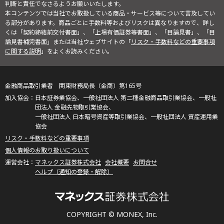
判断と責任でなさるようお願いいたします。
本コンテンツでは当社でお取扱している商品・サービス等について言及してい
る部分があります。商品ごとに手数料等およびリスクは異なりますので、詳し
くは「契約締結前交付書面」、「上場有価証券等書面」、「目論見書」、「目
論見書補完書面」または当社ウェブサイトの「
リスク・手数料などの重要事項
に関する説明
」をよくお読みください。
金融商品取引業者 関東財務局長（金商）第165号
日本証券業協会、一般社団法人 第二種金融商品取引業協会、一般社
団法人 金融先物取引業協会、
一般社団法人 日本暗号資産等取引業協会、一般社団法人 資産運用業
協会
リスク・手数料などの重要事項
個人情報のお取り扱いについて
マネックス証券株式会社
会社概要
お問合せ
ヘルプ（通知の登録・解除）
COPYRIGHT © MONEX, Inc.