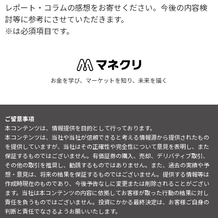
レポート・コラムの感想をお寄せください。今後の内容検
討等に参考にさせていただきます。
※は必須項目です。
お金を学び、マーケットを知り、未来を描く
ご留意事項
本コンテンツは、情報提供を目的として行っております。
本コンテンツは、当社や当社が信頼できると考える情報源から提供されたもの
を提供していますが、当社はその正確性や完全性について意見を表明し、また
保証するものではございません。有価証券の購入、売却、デリバティブ取引、
その他の取引を推奨し、勧誘するものではありません。また、過去の実績や予
想・意見は、将来の結果を保証するものではございません。提供する情報等は
作成時現在のものであり、今後予告なしに変更または削除されることがござい
ます。当社は本コンテンツの内容に依拠してお客様が取った行動の結果に対し
責任を負うものではございません。投資にかかる最終決定は、お客様ご自身の
判断と責任でなさるようお願いいたします。