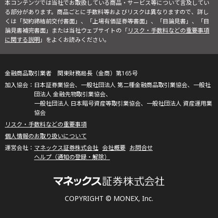
本コンテンツでは当社でお取扱している商品・サービス等について言及してい
る部分があります。商品ごとに手数料等およびリスクは異なりますので、詳し
くは「契約締結前交付書面」、「上場有価証券等書面」、「目論見書」、「目
論見書補完書面」または当社ウェブサイトの「
リスク・手数料などの重要事項
に関する説明
」をよくお読みください。
金融商品取引業者 関東財務局長（金商）第165号
日本証券業協会、一般社団法人 第二種金融商品取引業協会、一般社
団法人 金融先物取引業協会、
一般社団法人 日本暗号資産等取引業協会、一般社団法人 資産運用業
協会
リスク・手数料などの重要事項
個人情報のお取り扱いについて
マネックス証券株式会社
会社概要
お問合せ
ヘルプ（通知の登録・解除）
COPYRIGHT © MONEX, Inc.