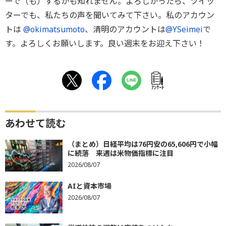
ーで（も）するかも知れません。よろしかったら、ツイッ
ターでも、私たちの声を聞いてみて下さい。私のアカウン
トは
@okimatsumoto
、清明のアカウントは
@YSeimei
で
す。よろしくお願いします。良い週末をお迎え下さい！
ｱﾝｹｰﾄ
あわせて読む
（まとめ）日経平均は76円安の65,606円で小幅
に続落 来週は米物価指標に注目
2026/08/07
AIと資本市場
2026/08/07