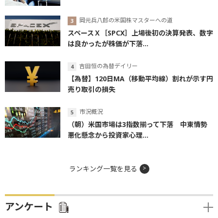
岡元兵八郎の米国株マスターへの道
スペースＸ［SPCX］上場後初の決算発表、数字
は良かったが株価が下落...
吉田恒の為替デイリー
【為替】120日MA（移動平均線）割れが示す円
売り取引の損失
市況概況
（朝）米国市場は3指数揃って下落 中東情勢
悪化懸念から投資家心理...
ランキング一覧を見る
アンケート