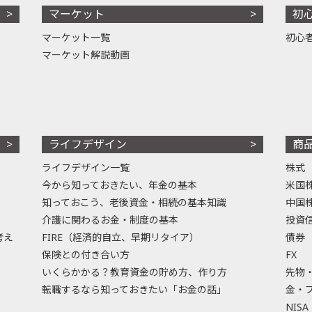
マーケット
初
マーケット一覧
初心
マーケット解説動画
ライフデザイン
商
ライフデザイン一覧
株式
今から知っておきたい、年金の基本
米国
知っておこう、老後資金・相続の基本知識
中国
介護に関わるお金・制度の基本
投資
考え
FIRE（経済的自立、早期リタイア）
債券
保険との付き合い方
FX
いくらかかる？教育資金の貯め方、作り方
先物
転職するなら知っておきたい「お金の話」
金・
NISA