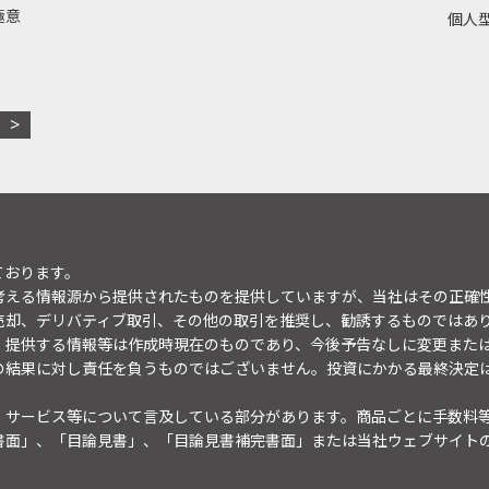
極意
個人型
ております。
考える情報源から提供されたものを提供していますが、当社はその正確
売却、デリバティブ取引、その他の取引を推奨し、勧誘するものではあ
。提供する情報等は作成時現在のものであり、今後予告なしに変更また
の結果に対し責任を負うものではございません。投資にかかる最終決定
・サービス等について言及している部分があります。商品ごとに手数料
書面」、「目論見書」、「目論見書補完書面」または当社ウェブサイト