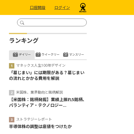
口座開設
ログイン
ランキング
デイリー
ウイークリー
マンスリー
マネックス人生100年デザイン
「墓じまい」には期限がある？墓じまい
の流れとかかる費用を解説
米国株、業界動向と銘柄解説
【米国株：銘柄発掘】業績上振れ5銘柄、
パランティア・テクノロジー...
ストラテジーレポート
半導体株の調整は底値をつけたか