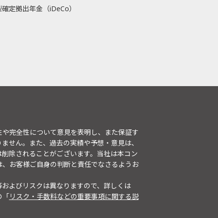
確定拠出年金（iDeCo）
性や完全性について意見を表明し、また保証す
りません。また、過去の実績や予想・意見は、
は削除されることがございます。当社は本コン
は、お客様ご自身の判断と責任でなさるようお
等およびリスクは異なりますので、詳しくは
の「
リスク・手数料などの重要事項に関する説