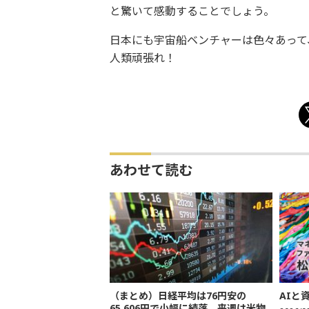
と驚いて感動することでしょう。
日本にも宇宙船ベンチャーは色々あって、S
人類頑張れ！
あわせて読む
（まとめ）日経平均は76円安の
AIと
65,606円で小幅に続落 来週は米物