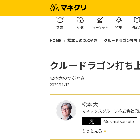
新着
人気
マーケット
特集
初心
HOME
松本大のつぶやき
クルードラゴン打ち
クルードラゴン打ち
松本大のつぶやき
2020/11/13
松本 大
マネックスグループ株式会社 取
@okimatsumoto
もっと見る