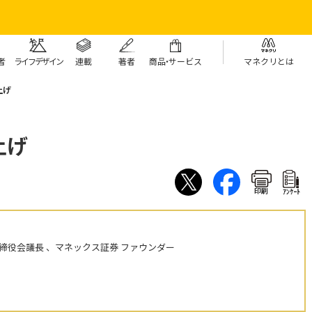
者
ライフデザイン
連載
著者
商
品・
サービス
マネクリとは
上げ
上げ
印刷
ｱﾝｹｰﾄ
締役会議長 、マネックス証券 ファウンダー