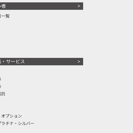
心者
者一覧
品・サービス
株
株
信託
・オプション
プラチナ・シルバー