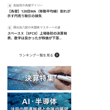
吉田恒の為替デイリー
【為替】120日MA（移動平均線）割れが
示す円売り取引の損失
岡元兵八郎の米国株マスターへの道
スペースＸ［SPCX］上場後初の決算発
表、数字は良かったが株価が下落...
ランキング一覧を見る