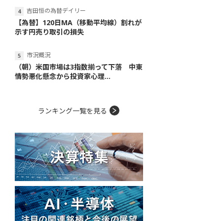
吉田恒の為替デイリー
【為替】120日MA（移動平均線）割れが
示す円売り取引の損失
市況概況
（朝）米国市場は3指数揃って下落 中東
情勢悪化懸念から投資家心理...
ランキング一覧を見る