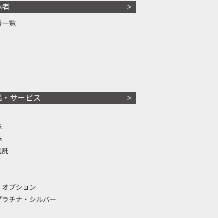
心者
者一覧
品・サービス
株
株
信託
・オプション
プラチナ・シルバー