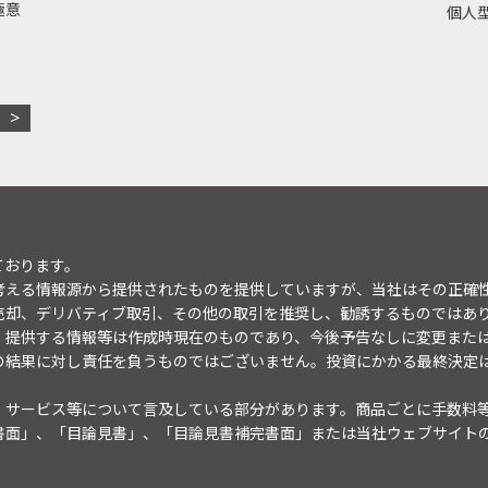
極意
個人型
ております。
考える情報源から提供されたものを提供していますが、当社はその正確
売却、デリバティブ取引、その他の取引を推奨し、勧誘するものではあ
。提供する情報等は作成時現在のものであり、今後予告なしに変更また
の結果に対し責任を負うものではございません。投資にかかる最終決定
・サービス等について言及している部分があります。商品ごとに手数料
書面」、「目論見書」、「目論見書補完書面」または当社ウェブサイト