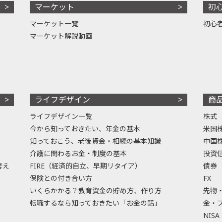
マーケット
初
マーケット一覧
初心
マーケット解説動画
ライフデザイン
商
ライフデザイン一覧
株式
今から知っておきたい、年金の基本
米国
知っておこう、老後資金・相続の基本知識
中国
介護に関わるお金・制度の基本
投資
考え
FIRE（経済的自立、早期リタイア）
債券
保険との付き合い方
FX
いくらかかる？教育資金の貯め方、作り方
先物
転職するなら知っておきたい「お金の話」
金・
NISA