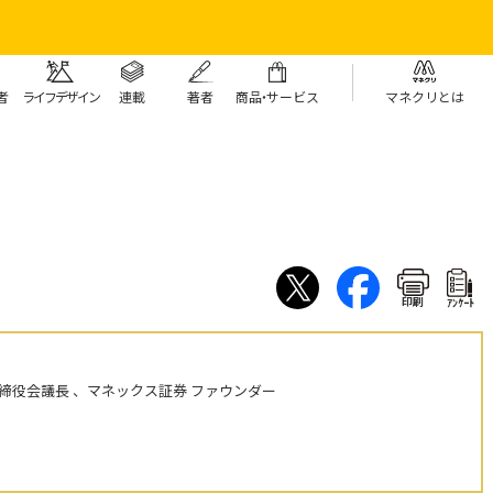
者
ライフデザイン
連載
著者
商
品・
サービス
マネクリとは
印刷
ｱﾝｹｰﾄ
締役会議長 、マネックス証券 ファウンダー