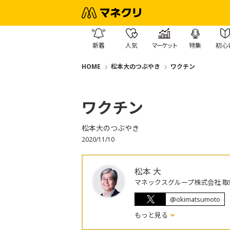
新着
人気
マーケット
特集
初心
HOME
松本大のつぶやき
ワクチン
ワクチン
松本大のつぶやき
2020/11/10
松本 大
マネックスグループ株式会社 取
@okimatsumoto
もっと見る