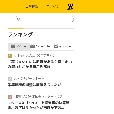
口座開設
ログイン
ランキング
デイリー
ウイークリー
マンスリー
マネックス人生100年デザイン
「墓じまい」には期限がある？墓じまい
の流れとかかる費用を解説
ストラテジーレポート
半導体株の調整は底値をつけたか
岡元兵八郎の米国株マスターへの道
スペースＸ［SPCX］上場後初の決算発
表、数字は良かったが株価が下落...