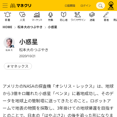
口座開設
ログイン
新着
人気
マーケット
特集
初心者
ライフデザイン
連載
著者
商
HOME
松本大のつぶやき
小惑星
小惑星
松本大のつぶやき
松本 大
2020/10/21
マネックス
アメリカのNASAの探査機「オシリス・レックス」は、地球
から3億キロ離れた小惑星「ベンヌ」に着地成功し、そのデ
ータを地球上の管制塔に送ってきたとのこと。ロボットア
ームで地表の物質を採取し、3年掛けての地球帰還を目指す
とのことで、日本の「はやぶさ2」の後を追った形になりま