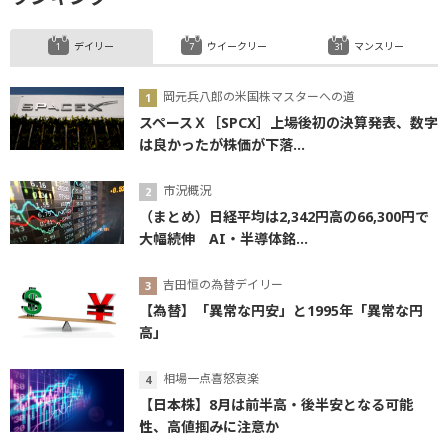
デイリー
ウイークリー
マンスリー
岡元兵八郎の米国株マスターへの道
スペースＸ［SPCX］上場後初の決算発表、数字
は良かったが株価が下落...
市況概況
（まとめ）日経平均は2,342円高の66,300円で
大幅続伸 AI・半導体銘...
吉田恒の為替デイリー
【為替】「異常な円安」と1995年「異常な円
高」
相場一点喜怒哀楽
【日本株】8月は前半高・後半安となる可能
性、高値掴みに注意か