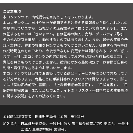
ご留意事項
本コンテンツは、情報提供を目的として行っております。
本コンテンツは、当社や当社が信頼できると考える情報源から提供されたもの
を提供していますが、当社はその正確性や完全性について意見を表明し、また
保証するものではございません。有価証券の購入、売却、デリバティブ取引、
その他の取引を推奨し、勧誘するものではありません。また、過去の実績や予
想・意見は、将来の結果を保証するものではございません。提供する情報等は
作成時現在のものであり、今後予告なしに変更または削除されることがござい
ます。当社は本コンテンツの内容に依拠してお客様が取った行動の結果に対し
責任を負うものではございません。投資にかかる最終決定は、お客様ご自身の
判断と責任でなさるようお願いいたします。
本コンテンツでは当社でお取扱している商品・サービス等について言及してい
る部分があります。商品ごとに手数料等およびリスクは異なりますので、詳し
くは「契約締結前交付書面」、「上場有価証券等書面」、「目論見書」、「目
論見書補完書面」または当社ウェブサイトの「
リスク・手数料などの重要事項
に関する説明
」をよくお読みください。
金融商品取引業者 関東財務局長（金商）第165号
日本証券業協会、一般社団法人 第二種金融商品取引業協会、一般社
団法人 金融先物取引業協会、