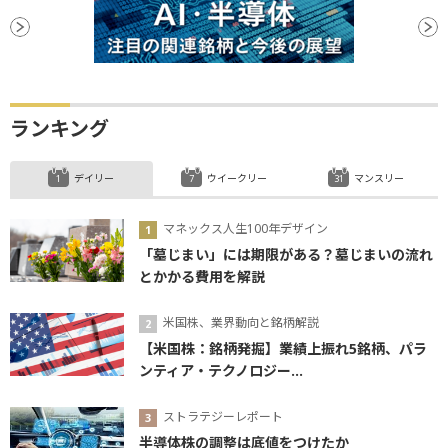
ランキング
デイリー
ウイークリー
マンスリー
マネックス人生100年デザイン
「墓じまい」には期限がある？墓じまいの流れ
とかかる費用を解説
米国株、業界動向と銘柄解説
【米国株：銘柄発掘】業績上振れ5銘柄、パラ
ンティア・テクノロジー...
ストラテジーレポート
半導体株の調整は底値をつけたか