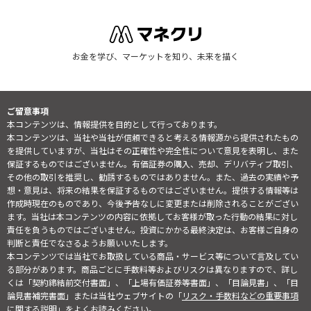
お金を学び、マーケットを知り、未来を描く
ご留意事項
本コンテンツは、情報提供を目的として行っております。
本コンテンツは、当社や当社が信頼できると考える情報源から提供されたもの
を提供していますが、当社はその正確性や完全性について意見を表明し、また
保証するものではございません。有価証券の購入、売却、デリバティブ取引、
その他の取引を推奨し、勧誘するものではありません。また、過去の実績や予
想・意見は、将来の結果を保証するものではございません。提供する情報等は
作成時現在のものであり、今後予告なしに変更または削除されることがござい
ます。当社は本コンテンツの内容に依拠してお客様が取った行動の結果に対し
責任を負うものではございません。投資にかかる最終決定は、お客様ご自身の
判断と責任でなさるようお願いいたします。
本コンテンツでは当社でお取扱している商品・サービス等について言及してい
る部分があります。商品ごとに手数料等およびリスクは異なりますので、詳し
くは「契約締結前交付書面」、「上場有価証券等書面」、「目論見書」、「目
論見書補完書面」または当社ウェブサイトの「
リスク・手数料などの重要事項
に関する説明
」をよくお読みください。