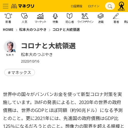
口座開設
ログイン
新着
人気
マーケット
特集
初心者
ライフデザイン
連載
著者
商
HOME
松本大のつぶやき
コロナと大統領選
コロナと大統領選
松本大のつぶやき
松本 大
2020/10/16
マネックス
世界中の国々がバンバンお金を使って新型コロナ対策を実
施しています。IMFの発表によると、2020年の世界の政府
債務は、世界のGDPとほぼ同額（約90兆ドル）になる予測
とのこと。更に2021年には、先進国の政府債務はGDP比
125％になるだろうとのこと。想像力の限界を超える規模と