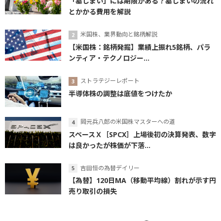
「墓じまい」には期限がある？墓じまいの流れ
とかかる費用を解説
米国株、業界動向と銘柄解説
【米国株：銘柄発掘】業績上振れ5銘柄、パラ
ンティア・テクノロジー...
ストラテジーレポート
半導体株の調整は底値をつけたか
岡元兵八郎の米国株マスターへの道
スペースＸ［SPCX］上場後初の決算発表、数字
は良かったが株価が下落...
吉田恒の為替デイリー
【為替】120日MA（移動平均線）割れが示す円
売り取引の損失