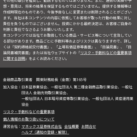
その他の取引を推奨し、勧誘するものではありません。また、過去の実績や予
想・意見は、将来の結果を保証するものではございません。提供する情報等は
作成時現在のものであり、今後予告なしに変更または削除されることがござい
ます。当社は本コンテンツの内容に依拠してお客様が取った行動の結果に対し
責任を負うものではございません。投資にかかる最終決定は、お客様ご自身の
判断と責任でなさるようお願いいたします。
本コンテンツでは当社でお取扱している商品・サービス等について言及してい
る部分があります。商品ごとに手数料等およびリスクは異なりますので、詳し
くは「契約締結前交付書面」、「上場有価証券等書面」、「目論見書」、「目
論見書補完書面」または当社ウェブサイトの「
リスク・手数料などの重要事項
に関する説明
」をよくお読みください。
金融商品取引業者 関東財務局長（金商）第165号
日本証券業協会、一般社団法人 第二種金融商品取引業協会、一般社
団法人 金融先物取引業協会、
一般社団法人 日本暗号資産等取引業協会、一般社団法人 資産運用業
協会
リスク・手数料などの重要事項
個人情報のお取り扱いについて
マネックス証券株式会社
会社概要
お問合せ
ヘルプ（通知の登録・解除）