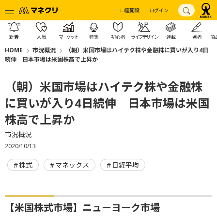
口座開設
ログイン
新着
人気
マーケット
特集
初心者
ライフデザイン
連載
著者
商
HOME
市況概況
（朝）米国市場はハイテク株や金融株に買いが入り4日
続伸 日本市場は米国株高で上昇か
（朝）米国市場はハイテク株や金融株
に買いが入り4日続伸 日本市場は米国
株高で上昇か
市況概況
2020/10/13
株式
マネックス
日経平均
【米国株式市場】ニューヨーク市場