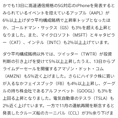
かでも13日に高速通信規格の5G対応のiPhoneを発表すると
みられているイベントを控えているアップル（AAPL）が
6％以上上げダウ平均構成銘柄で上昇率トップとなったほ
か、ゴールドマン・サックス（GS）も3％を超える上昇と
なりました。また、マイクロソフト（MSFT）とキャタピラ
ー（CAT）、インテル（INTC）も2％以上上げています。
ダウ平均構成銘柄以外では、ツイッター（TWTR）が投資
判断の引き上げを受けて5％以上上昇したうえ、13日からプ
ライムデーセールを開催するアマゾン・ドット・コム
（AMZN）も5％近く上げました。さらにハイテク株に買い
が入るなかフェイスブック（FB）も4％以上上昇し、グーグ
ルの持ち株会社であるアルファベット（GOOGL）も3％を
上回る上昇となりました。電気自動車のテスラ（TSLA）も
2％近く上げています。一方で11月の運航再開を断念すると
発表したクルーズ船のカーニバル（CCL）が3％余り下げま