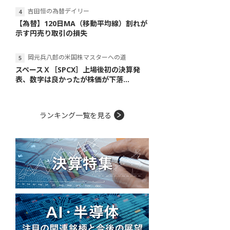
吉田恒の為替デイリー
【為替】120日MA（移動平均線）割れが
示す円売り取引の損失
岡元兵八郎の米国株マスターへの道
スペースＸ［SPCX］上場後初の決算発
表、数字は良かったが株価が下落...
ランキング一覧を見る