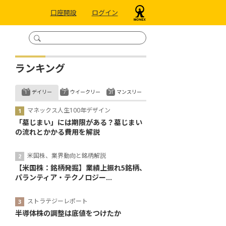
口座開設
ログイン
ランキング
デイリー
ウイークリー
マンスリー
マネックス人生100年デザイン
「墓じまい」には期限がある？墓じまい
の流れとかかる費用を解説
米国株、業界動向と銘柄解説
【米国株：銘柄発掘】業績上振れ5銘柄、
パランティア・テクノロジー...
ストラテジーレポート
半導体株の調整は底値をつけたか