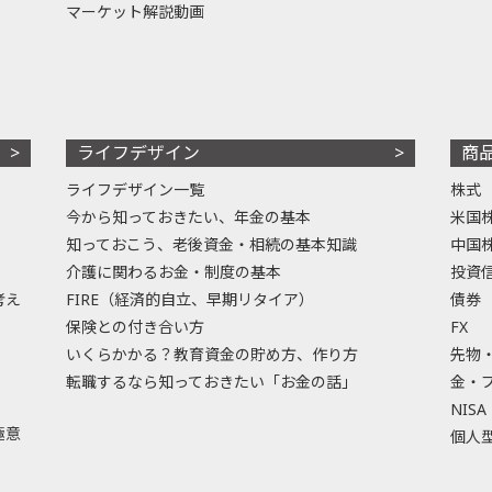
マーケット解説動画
ライフデザイン
商
ライフデザイン一覧
株式
今から知っておきたい、年金の基本
米国
知っておこう、老後資金・相続の基本知識
中国
介護に関わるお金・制度の基本
投資
考え
FIRE（経済的自立、早期リタイア）
債券
保険との付き合い方
FX
いくらかかる？教育資金の貯め方、作り方
先物
転職するなら知っておきたい「お金の話」
金・
NISA
極意
個人型