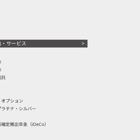
品・サービス
株
株
信託
・オプション
プラチナ・シルバー
確定拠出年金（iDeCo）