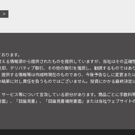
ております。
考える情報源から提供されたものを提供していますが、当社はその正確
売却、デリバティブ取引、その他の取引を推奨し、勧誘するものではあ
。提供する情報等は作成時現在のものであり、今後予告なしに変更また
の結果に対し責任を負うものではございません。投資にかかる最終決定
・サービス等について言及している部分があります。商品ごとに手数料
書面」、「目論見書」、「目論見書補完書面」または当社ウェブサイト