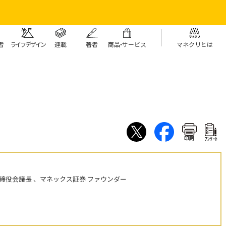
者
ライフデザイン
連載
著者
商
品・
サービス
マネクリとは
印刷
ｱﾝｹｰﾄ
締役会議長 、マネックス証券 ファウンダー