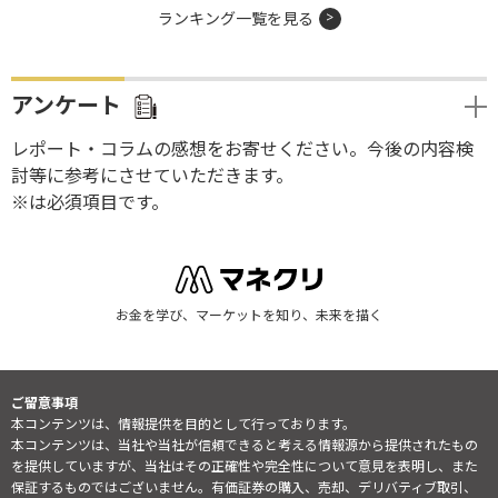
ランキング一覧を見る
アンケート
レポート・コラムの感想をお寄せください。今後の内容検
討等に参考にさせていただきます。
※は必須項目です。
お金を学び、マーケットを知り、未来を描く
ご留意事項
本コンテンツは、情報提供を目的として行っております。
本コンテンツは、当社や当社が信頼できると考える情報源から提供されたもの
を提供していますが、当社はその正確性や完全性について意見を表明し、また
保証するものではございません。有価証券の購入、売却、デリバティブ取引、