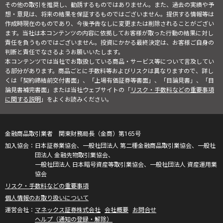
その他の取引を推奨し、勧誘するものではありません。また、過去の実績や予
想・意見は、将来の結果を保証するものではございません。提供する情報等は
作成時現在のものであり、今後予告なしに変更または削除されることがござい
ます。当社は本コンテンツの内容に依拠してお客様が取った行動の結果に対し
責任を負うものではございません。投資にかかる最終決定は、お客様ご自身の
判断と責任でなさるようお願いいたします。
本コンテンツでは当社でお取扱している商品・サービス等について言及してい
る部分があります。商品ごとに手数料等およびリスクは異なりますので、詳し
くは「契約締結前交付書面」、「上場有価証券等書面」、「目論見書」、「目
論見書補完書面」または当社ウェブサイトの「
リスク・手数料などの重要事項
に関する説明
」をよくお読みください。
金融商品取引業者 関東財務局長（金商）第165号
日本証券業協会、一般社団法人 第二種金融商品取引業協会、一般社
団法人 金融先物取引業協会、
一般社団法人 日本暗号資産等取引業協会、一般社団法人 資産運用業
協会
リスク・手数料などの重要事項
個人情報のお取り扱いについて
マネックス証券株式会社
会社概要
お問合せ
ヘルプ（通知の登録・解除）