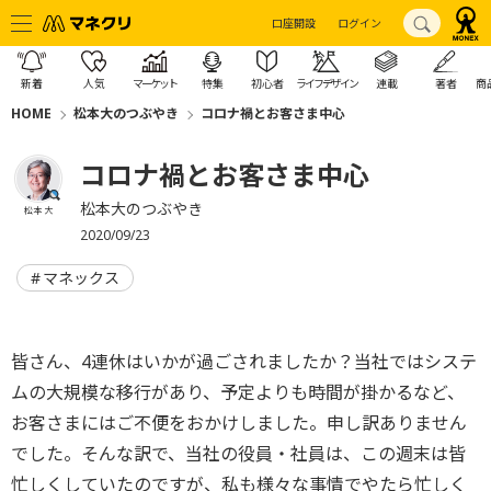
口座開設
ログイン
新着
人気
マーケット
特集
初心者
ライフデザイン
連載
著者
商
HOME
松本大のつぶやき
コロナ禍とお客さま中心
コロナ禍とお客さま中心
松本大のつぶやき
松本 大
2020/09/23
マネックス
皆さん、4連休はいかが過ごされましたか？
当社ではシステ
ムの大規模な移行があり、
予定よりも時間が掛かるなど、
お客さまにはご不便をおかけしました。申し訳ありません
でした。
そんな訳で、当社の役員・社員は、
この週末は皆
忙しくしていたのですが、
私も様々な事情でやたら忙しく