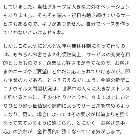
していました。
当社グループは大きな海外オペレーション
もありますし、
そもそも週末・祝日も動き続けているサー
ビスもあるので、
キリがありません。
自分でペースを作っ
ていかないといけませんね。
しかしこのようにどんどん年中無休体制になって行くの
は、
もちろんお客さまの利便性向上、
サービスの充実を目
的としたものです。
企業はお客さまが全てなので、
お客さ
まのニーズやご要望にどれだけ応えられていけるかが、
即
ち企業の力である、とさえ云えるでしょう。
今般の新型コ
ロナウイルス問題状況は、
世界中の人々に大きなストレス
を強いると共に、
そのひとりひとりが、
今まで以上にひと
りひとり違う価値観や趣向によってサービスを求
めるよう
になり、更に、
場合によってはその要求が以前よりも強く
なって来ているように感
じられ、とにかく「お客さま中
心」の流れが、
全世界的に強くなっている気がします。