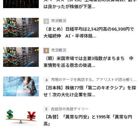
は良かったが株価が下落...
市況概況
（まとめ）日経平均は2,342円高の66,300円で
大幅続伸 AI・半導体銘...
市況概況
（朝）米国市場では主要3指数がまちまち 中
東情勢を巡る懸念の後退...
市場のテーマを再訪する。アナリストが読み解くテーマの本質
【日本株】株価77倍「第二のキオクシア」を探
せ！次の大化け企業を探...
吉田恒の為替デイリー
【為替】「異常な円安」と1995年「異常な円
高」