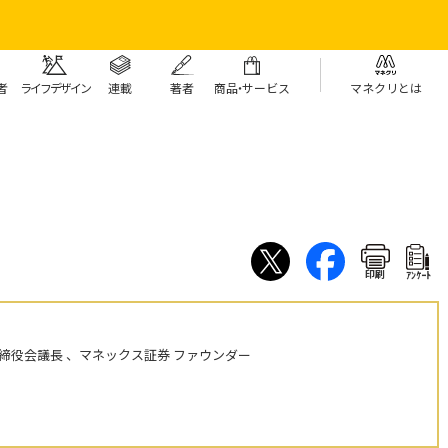
者
ライフデザイン
連載
著者
商
品・
サービス
マネクリとは
印刷
ｱﾝｹｰﾄ
締役会議長 、マネックス証券 ファウンダー