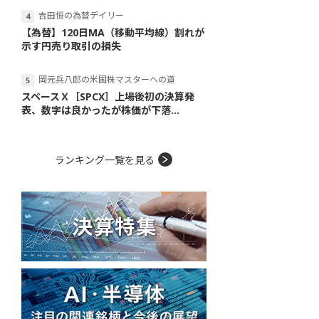
吉田恒の為替デイリー
【為替】120日MA（移動平均線）割れが
示す円売り取引の損失
岡元兵八郎の米国株マスターへの道
スペースＸ［SPCX］上場後初の決算発
表、数字は良かったが株価が下落...
ランキング一覧を見る