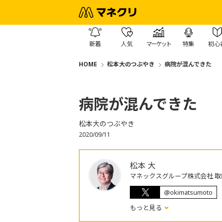
新着
人気
マーケット
特集
初心
HOME
松本大のつぶやき
病院が混んできた
病院が混んできた
松本大のつぶやき
2020/09/11
松本 大
マネックスグループ株式会社 取
@okimatsumoto
もっと見る