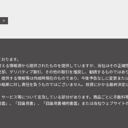
ております。
考える情報源から提供されたものを提供していますが、当社はその正確
売却、デリバティブ取引、その他の取引を推奨し、勧誘するものではあ
。提供する情報等は作成時現在のものであり、今後予告なしに変更また
の結果に対し責任を負うものではございません。投資にかかる最終決定
・サービス等について言及している部分があります。商品ごとに手数料
書面」、「目論見書」、「目論見書補完書面」または当社ウェブサイト