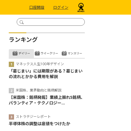
口座開設
ログイン
ランキング
デイリー
ウイークリー
マンスリー
マネックス人生100年デザイン
「墓じまい」には期限がある？墓じまい
の流れとかかる費用を解説
米国株、業界動向と銘柄解説
【米国株：銘柄発掘】業績上振れ5銘柄、
パランティア・テクノロジー...
ストラテジーレポート
半導体株の調整は底値をつけたか