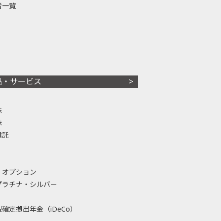
者一覧
品・サービス
株
株
信託
・オプション
プラチナ・シルバー
確定拠出年金（iDeCo）