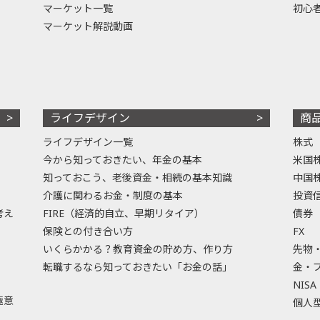
マーケット一覧
初心
マーケット解説動画
ライフデザイン
商
ライフデザイン一覧
株式
今から知っておきたい、年金の基本
米国
知っておこう、老後資金・相続の基本知識
中国
介護に関わるお金・制度の基本
投資
考え
FIRE（経済的自立、早期リタイア）
債券
保険との付き合い方
FX
いくらかかる？教育資金の貯め方、作り方
先物
転職するなら知っておきたい「お金の話」
金・
NISA
極意
個人型