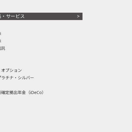
品・サービス
株
株
信託
・オプション
プラチナ・シルバー
確定拠出年金（iDeCo）