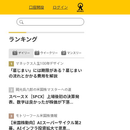
口座開設
ログイン
ランキング
デイリー
ウイークリー
マンスリー
マネックス人生100年デザイン
「墓じまい」には期限がある？墓じまい
の流れとかかる費用を解説
岡元兵八郎の米国株マスターへの道
スペースＸ［SPCX］上場後初の決算発
表、数字は良かったが株価が下落...
モトリーフール米国株情報
【米国株動向】AIスーパーサイクル第2
幕、AIインフラ投資拡大で恩恵...