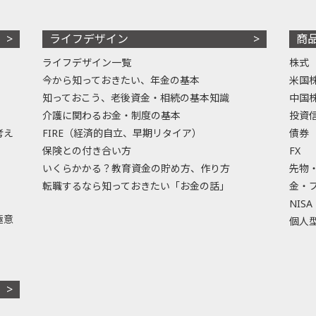
ライフデザイン
商
ライフデザイン一覧
株式
今から知っておきたい、年金の基本
米国
知っておこう、老後資金・相続の基本知識
中国
介護に関わるお金・制度の基本
投資
考え
FIRE（経済的自立、早期リタイア）
債券
保険との付き合い方
FX
いくらかかる？教育資金の貯め方、作り方
先物
転職するなら知っておきたい「お金の話」
金・
NISA
極意
個人型