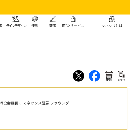
者
ライフデザイン
連載
著者
商
品・
サービス
マネクリとは
印刷
ｱﾝｹｰﾄ
締役会議長 、マネックス証券 ファウンダー