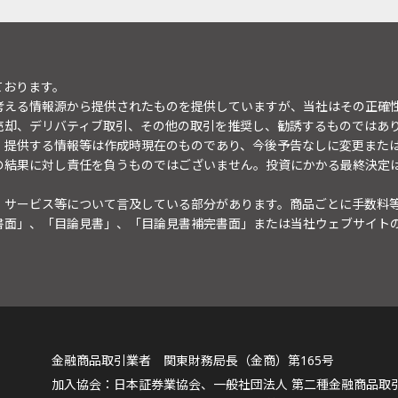
ております。
考える情報源から提供されたものを提供していますが、当社はその正確
売却、デリバティブ取引、その他の取引を推奨し、勧誘するものではあ
。提供する情報等は作成時現在のものであり、今後予告なしに変更また
の結果に対し責任を負うものではございません。投資にかかる最終決定
・サービス等について言及している部分があります。商品ごとに手数料
書面」、「目論見書」、「目論見書補完書面」または当社ウェブサイト
金融商品取引業者 関東財務局長（金商）第165号
日本証券業協会、一般社団法人 第二種金融商品取