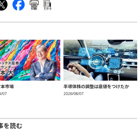
印刷
ｱﾝｹｰﾄ
資本市場
半導体株の調整は底値をつけたか
8/07
2026/08/07
事を読む