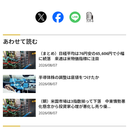
ｱﾝｹｰﾄ
あわせて読む
（まとめ）日経平均は76円安の65,606円で小幅
に続落 来週は米物価指標に注目
2026/08/07
半導体株の調整は底値をつけたか
2026/08/07
（朝）米国市場は3指数揃って下落 中東情勢悪
化懸念から投資家心理が悪化し売り優...
2026/08/07