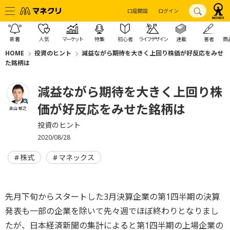
口座開設
ログイン
新着
人気
マーケット
特集
初心者
ライフデザイン
連載
著者
商
HOME
投資のヒント
減益ながら期待を大きく上回り株価が好反応をみせ
た銘柄は
減益ながら期待を大きく上回り株
価が好反応をみせた銘柄は
金山 敏之
投資のヒント
2020/08/28
株式
マネックス
先月下旬からスタートした3月決算企業の第1四半期の決算
発表も一部の企業を除いて先々週でほぼ終わりとなりまし
たが、日本経済新聞の集計によると第1四半期の上場企業の