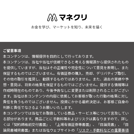
お金を学び、マーケットを知り、未来を描く
ご留意事項
本コンテンツは、情報提供を目的として行っております。
本コンテンツは、当社や当社が信頼できると考える情報源から提供されたもの
を提供していますが、当社はその正確性や完全性について意見を表明し、また
保証するものではございません。有価証券の購入、売却、デリバティブ取引、
その他の取引を推奨し、勧誘するものではありません。また、過去の実績や予
想・意見は、将来の結果を保証するものではございません。提供する情報等は
作成時現在のものであり、今後予告なしに変更または削除されることがござい
ます。当社は本コンテンツの内容に依拠してお客様が取った行動の結果に対し
責任を負うものではございません。投資にかかる最終決定は、お客様ご自身の
判断と責任でなさるようお願いいたします。
本コンテンツでは当社でお取扱している商品・サービス等について言及してい
る部分があります。商品ごとに手数料等およびリスクは異なりますので、詳し
くは「契約締結前交付書面」、「上場有価証券等書面」、「目論見書」、「目
論見書補完書面」または当社ウェブサイトの「
リスク・手数料などの重要事項