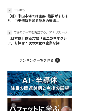
市況概況
（朝）米国市場では主要3指数がまちま
ち 中東情勢を巡る懸念の後退...
市場のテーマを再訪する。アナリストが読み解くテーマの本質
【日本株】株価77倍「第二のキオクシ
ア」を探せ！次の大化け企業を探...
ランキング一覧を見る