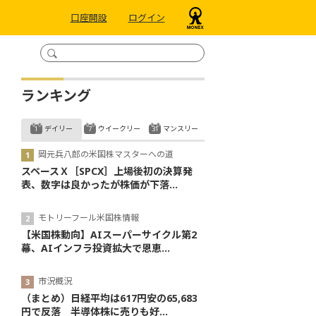
口座開設
ログイン
ランキング
デイリー
ウイークリー
マンスリー
岡元兵八郎の米国株マスターへの道
スペースＸ［SPCX］上場後初の決算発
表、数字は良かったが株価が下落...
モトリーフール米国株情報
【米国株動向】AIスーパーサイクル第2
幕、AIインフラ投資拡大で恩恵...
市況概況
（まとめ）日経平均は617円安の65,683
円で反落 半導体株に売りも好...