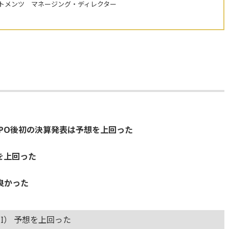
トメンツ マネージング・ディレクター
IPO後初の決算発表は予想を上回った
を上回った
良かった
I） 予想を上回った