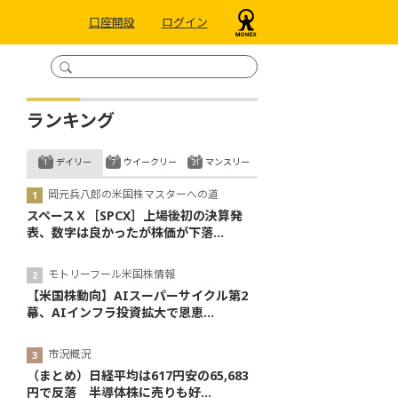
口座開設
ログイン
ランキング
デイリー
ウイークリー
マンスリー
岡元兵八郎の米国株マスターへの道
スペースＸ［SPCX］上場後初の決算発
表、数字は良かったが株価が下落...
モトリーフール米国株情報
【米国株動向】AIスーパーサイクル第2
幕、AIインフラ投資拡大で恩恵...
市況概況
（まとめ）日経平均は617円安の65,683
円で反落 半導体株に売りも好...