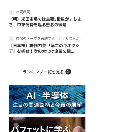
市況概況
（朝）米国市場では主要3指数がまちま
ち 中東情勢を巡る懸念の後退...
市場のテーマを再訪する。アナリストが読み解くテーマの本質
【日本株】株価77倍「第二のキオクシ
ア」を探せ！次の大化け企業を探...
ランキング一覧を見る