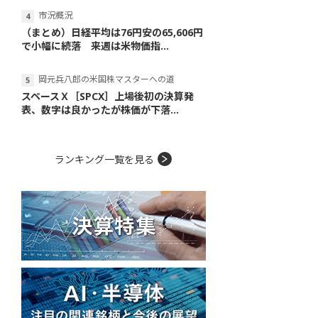
市況概況
（まとめ）日経平均は76円安の65,606円
で小幅に続落 来週は米物価指...
岡元兵八郎の米国株マスターへの道
スペースＸ［SPCX］上場後初の決算発
表、数字は良かったが株価が下落...
ランキング一覧を見る