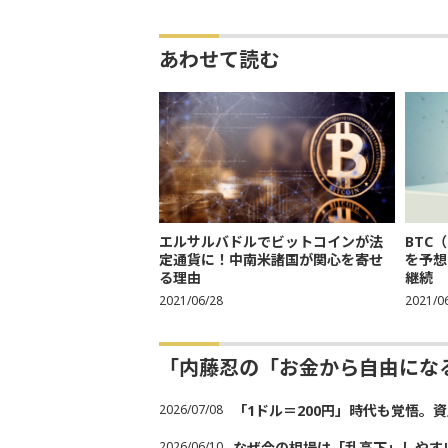
あわせて読む
エルサルバドルでビットコインが法
BTC
定通貨に！中南米諸国が関心を寄せ
を予想
る理由
継続
2021/06/28
2021/0
「内藤忍の「お金から自由にな
2026/07/08
「1ドル＝200円」時代も覚悟。
2026/06/10
なぜ今の相場は「乱高下」しやす