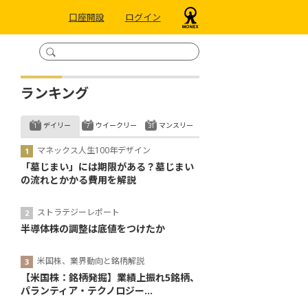
口座開設
ログイン
ランキング
デイリー
ウイークリー
マンスリー
マネックス人生100年デザイン
「墓じまい」には期限がある？墓じまい
の流れとかかる費用を解説
ストラテジーレポート
半導体株の調整は底値をつけたか
米国株、業界動向と銘柄解説
【米国株：銘柄発掘】業績上振れ5銘柄、
パランティア・テクノロジー...