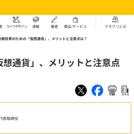
者
ライフデザイン
連載
著者
商
品・
サービス
マネクリとは
分散投資のための「仮想通貨」、メリットと注意点は？
仮想通貨」、メリットと注意点
印刷
ｱﾝｹｰﾄ
代表取締役