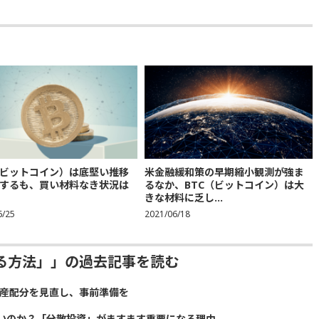
（ビットコイン）は底堅い推移
米金融緩和策の早期縮小観測が強ま
するも、買い材料なき状況は
るなか、BTC（ビットコイン）は大
きな材料に乏し...
6/25
2021/06/18
る方法」」の過去記事を読む
資産配分を見直し、事前準備を
いのか？「分散投資」がますます重要になる理由