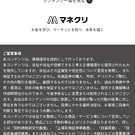
ランキング一覧を見る
お金を学び、マーケットを知り、未来を描く
ご留意事項
本コンテンツは、情報提供を目的として行っております。
本コンテンツは、当社や当社が信頼できると考える情報源から提供されたもの
を提供していますが、当社はその正確性や完全性について意見を表明し、また
保証するものではございません。有価証券の購入、売却、デリバティブ取引、
その他の取引を推奨し、勧誘するものではありません。また、過去の実績や予
想・意見は、将来の結果を保証するものではございません。提供する情報等は
作成時現在のものであり、今後予告なしに変更または削除されることがござい
ます。当社は本コンテンツの内容に依拠してお客様が取った行動の結果に対し
責任を負うものではございません。投資にかかる最終決定は、お客様ご自身の
判断と責任でなさるようお願いいたします。
本コンテンツでは当社でお取扱している商品・サービス等について言及してい
る部分があります。商品ごとに手数料等およびリスクは異なりますので、詳し
くは「契約締結前交付書面」、「上場有価証券等書面」、「目論見書」、「目
論見書補完書面」または当社ウェブサイトの「
リスク・手数料などの重要事項