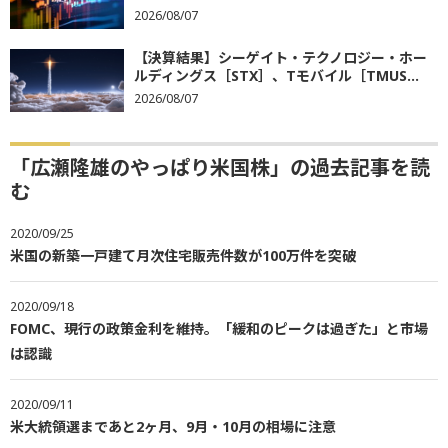
2026/08/07
【決算結果】シーゲイト・テクノロジー・ホー
ルディングス［STX］、Tモバイル［TMUS...
2026/08/07
「広瀬隆雄のやっぱり米国株」の過去記事を読
む
2020/09/25
米国の新築一戸建て月次住宅販売件数が100万件を突破
2020/09/18
FOMC、現行の政策金利を維持。「緩和のピークは過ぎた」と市場
は認識
2020/09/11
米大統領選まであと2ヶ月、9月・10月の相場に注意