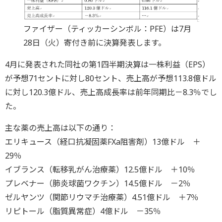
ファイザー（ティッカーシンボル：PFE）は7月
28日（火）寄付き前に決算発表します。
4月に発表された同社の第1四半期決算は一株利益（EPS）
が予想71セントに対し80セント、売上高が予想113.8億ドル
に対し120.3億ドル、売上高成長率は前年同期比－8.3％でし
た。
主な薬の売上高は以下の通り：
エリキュース（経口抗凝固薬FXa阻害剤）13億ドル ＋
29％
イブランス（転移乳がん治療薬）12.5億ドル ＋10％
プレベナー（肺炎球菌ワクチン）14.5億ドル －2％
ゼルヤンツ（関節リウマチ治療薬）4.51億ドル ＋7％
リピトール（脂質異常症）4億ドル －35％