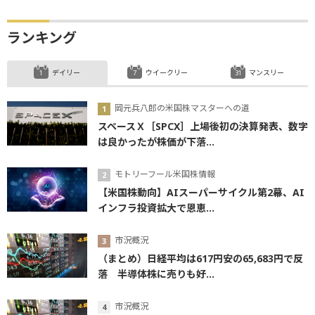
ランキング
デイリー
ウイークリー
マンスリー
岡元兵八郎の米国株マスターへの道
スペースＸ［SPCX］上場後初の決算発表、数字
は良かったが株価が下落...
モトリーフール米国株情報
【米国株動向】AIスーパーサイクル第2幕、AI
インフラ投資拡大で恩恵...
市況概況
（まとめ）日経平均は617円安の65,683円で反
落 半導体株に売りも好...
市況概況