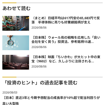
あわせて読む
（まとめ）日経平均は617円安の65,683円で反
落 半導体株に売りも好業績銘柄が支え
2026/08/06
【日本株】ウォール街の戦略を応用した「良い
会社を安く買う」投資法、参考銘柄15選...
2026/08/06
【日本株】映画『ちいかわ』が大ヒット中の東
宝（9602）など、久しぶりに注目される...
2026/08/06
「投資のヒント」の過去記事を読む
2026/08/03
【日本】直近3年と今期予想配当の成長率が10％超で配当利回りが
高い大型株