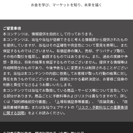
お金を学び、マーケットを知り、未来を描く
ご留意事項
本コンテンツは、情報提供を目的として行っております。
本コンテンツは、当社や当社が信頼できると考える情報源から提供されたもの
を提供していますが、当社はその正確性や完全性について意見を表明し、また
保証するものではございません。有価証券の購入、売却、デリバティブ取引、
その他の取引を推奨し、勧誘するものではありません。また、過去の実績や予
想・意見は、将来の結果を保証するものではございません。提供する情報等は
作成時現在のものであり、今後予告なしに変更または削除されることがござい
ます。当社は本コンテンツの内容に依拠してお客様が取った行動の結果に対し
責任を負うものではございません。投資にかかる最終決定は、お客様ご自身の
判断と責任でなさるようお願いいたします。
本コンテンツでは当社でお取扱している商品・サービス等について言及してい
る部分があります。商品ごとに手数料等およびリスクは異なりますので、詳し
くは「契約締結前交付書面」、「上場有価証券等書面」、「目論見書」、「目
論見書補完書面」または当社ウェブサイトの「
リスク・手数料などの重要事項
に関する説明
」をよくお読みください。