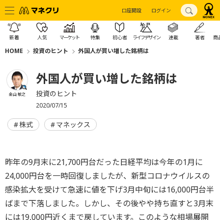
口座開設
ログイン
新着
人気
マーケット
特集
初心者
ライフデザイン
連載
著者
商
HOME
投資のヒント
外国人が買い増した銘柄は
外国人が買い増した銘柄は
投資のヒント
金山 敏之
2020/07/15
株式
マネックス
昨年の9月末に21,700円台だった日経平均は今年の1月に
24,000円台を一時回復しましたが、新型コロナウイルスの
感染拡大を受けて急速に値を下げ3月中旬には16,000円台半
ばまで下落しました。しかし、その後やや持ち直すと3月末
には19,000円近くまで戻しています。このような相場展開