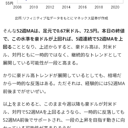
出所:リフィニティブ社データをもとにマネックス証券が作成
そんな
52週MAは、足元で0.67米ドル、72.5円。本日の終値
で、この水準を豪ドルが上回れば、5週連続で52週MAを上
回る
こととなり、上述からすると、豪ドル高は、対米ド
ル、対円ともに一時的ではなく、継続的なトレンドとして
展開している可能性が一段と高まる。
かりに豪ドル高トレンドが展開しているとしても、相場だ
から一時的な反落はある。ただそれは、経験的には52週MA
前後までがせいぜい。
以上をまとめると、このまま今週以降も豪ドルが対米ド
ル、対円で52週MAを上回るようなら、一時的に反落しても
52週MA前後でサポートされ、一段の上昇を目指す動きに向
かっている可能性が高まりそうだ。