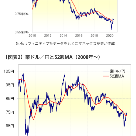
出所:リフィニティブ社データをもとにマネックス証券が作成
【図表2】豪ドル／円と52週MA（2008年～）