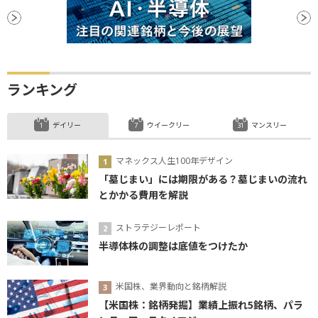
ランキング
デイリー
ウイークリー
マンスリー
マネックス人生100年デザイン
「墓じまい」には期限がある？墓じまいの流れ
とかかる費用を解説
ストラテジーレポート
半導体株の調整は底値をつけたか
米国株、業界動向と銘柄解説
【米国株：銘柄発掘】業績上振れ5銘柄、パラ