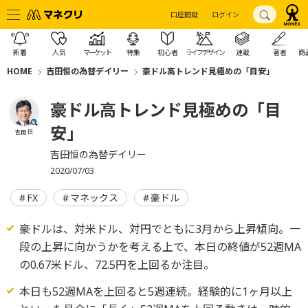
口座開設
ログイン
新着
人気
マーケット
特集
初心者
ライフデザイン
連載
著者
商
HOME
吉田恒の為替デイリー
豪ドル高トレンド見極めの「目安」
豪ドル高トレンド見極めの「目
安」
吉田 恒
吉田恒の為替デイリー
2020/07/03
FX
マネックス
豪ドル
豪ドルは、対米ドル、対円でともに3月から上昇傾向。一
段の上昇に向かうかを考える上で、本日の終値が52週MA
の0.67米ドル、72.5円を上回るか注目。
本日も52週MAを上回ると5週連続。経験的に1ヶ月以上