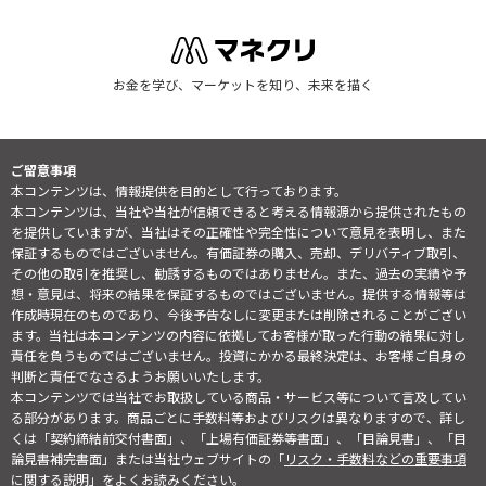
お金を学び、マーケットを知り、未来を描く
ご留意事項
本コンテンツは、情報提供を目的として行っております。
本コンテンツは、当社や当社が信頼できると考える情報源から提供されたもの
を提供していますが、当社はその正確性や完全性について意見を表明し、また
保証するものではございません。有価証券の購入、売却、デリバティブ取引、
その他の取引を推奨し、勧誘するものではありません。また、過去の実績や予
想・意見は、将来の結果を保証するものではございません。提供する情報等は
作成時現在のものであり、今後予告なしに変更または削除されることがござい
ます。当社は本コンテンツの内容に依拠してお客様が取った行動の結果に対し
責任を負うものではございません。投資にかかる最終決定は、お客様ご自身の
判断と責任でなさるようお願いいたします。
本コンテンツでは当社でお取扱している商品・サービス等について言及してい
る部分があります。商品ごとに手数料等およびリスクは異なりますので、詳し
くは「契約締結前交付書面」、「上場有価証券等書面」、「目論見書」、「目
論見書補完書面」または当社ウェブサイトの「
リスク・手数料などの重要事項
に関する説明
」をよくお読みください。