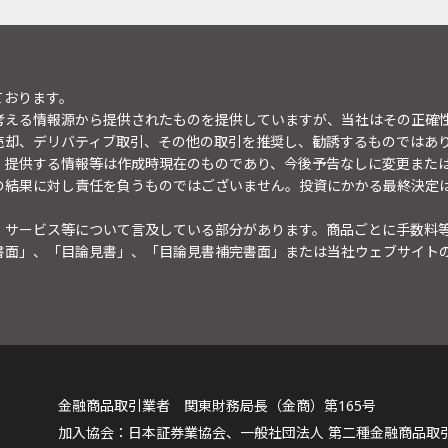
ております。
考える情報源から提供されたものを提供していますが、当社はその正確
売却、デリバティブ取引、その他の取引を推奨し、勧誘するものではあ
。提供する情報等は作成時現在のものであり、今後予告なしに変更また
の結果に対し責任を負うものではございません。投資にかかる最終決定
・サービス等について言及している部分があります。商品ごとに手数料
書面」、「目論見書」、「目論見書補完書面」または当社ウェブサイト
金融商品取引業者 関東財務局長（金商）第165号
日本証券業協会、一般社団法人 第二種金融商品取