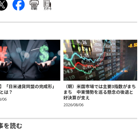
印刷
ｱﾝｹｰﾄ
】「日米通貨同盟の完成形」
（朝）米国市場では主要3指数がまち
とは？
まち 中東情勢を巡る懸念の後退と
好決算が支え
8/06
2026/08/06
事を読む