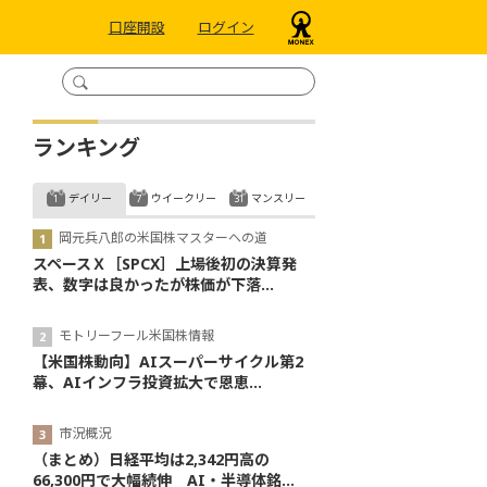
口座開設
ログイン
ランキング
デイリー
ウイークリー
マンスリー
岡元兵八郎の米国株マスターへの道
スペースＸ［SPCX］上場後初の決算発
表、数字は良かったが株価が下落...
モトリーフール米国株情報
【米国株動向】AIスーパーサイクル第2
幕、AIインフラ投資拡大で恩恵...
市況概況
（まとめ）日経平均は2,342円高の
66,300円で大幅続伸 AI・半導体銘...