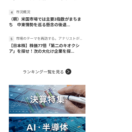
市況概況
（朝）米国市場では主要3指数がまちま
ち 中東情勢を巡る懸念の後退...
市場のテーマを再訪する。アナリストが読み解くテーマの本質
【日本株】株価77倍「第二のキオクシ
ア」を探せ！次の大化け企業を探...
ランキング一覧を見る