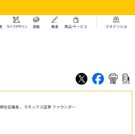
者
ライフデザイン
連載
著者
商
品・
サービス
マネクリとは
印刷
ｱﾝｹｰﾄ
締役会議長 、マネックス証券 ファウンダー