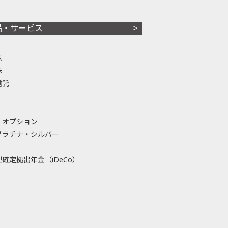
品・サービス
株
株
信託
・オプション
プラチナ・シルバー
確定拠出年金（iDeCo）