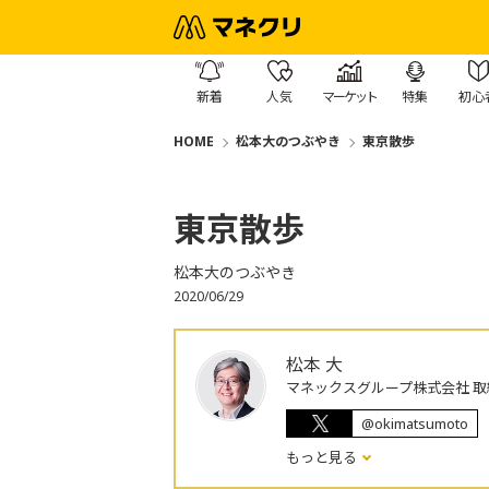
新着
人気
マーケット
特集
初心
HOME
松本大のつぶやき
東京散歩
東京散歩
松本大のつぶやき
2020/06/29
松本 大
マネックスグループ株式会社 取
@okimatsumoto
もっと見る