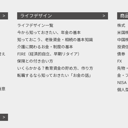
ライフデザイン
商
ライフデザイン一覧
株式
今から知っておきたい、年金の基本
米国
知っておこう、老後資金・相続の基本知識
中国
介護に関わるお金・制度の基本
投資
考え
FIRE（経済的自立、早期リタイア）
債券
保険との付き合い方
FX
いくらかかる？教育資金の貯め方、作り方
先物
転職するなら知っておきたい「お金の話」
金・
NISA
極意
個人型