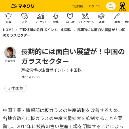
口座開設
ログイン
新着
人気
マーケット
特集
初心者
ライフデザイン
連載
著者
商
HOME
戸松信博の注目ポイント！中国株
長期的には面白い展望が！中国
のガラスセクター
長期的には面白い展望が！中国の
ガラスセクター
戸松 信博
戸松信博の注目ポイント！中国株
2011/06/06
中国株
中国工業・情報部は板ガラスの生産過剰を改善するため、
各地方政府に板ガラスの生産容量拡大を抑制することを要
請し、2011年に技術の古い生産工場を閉鎖することによっ