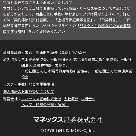
判断と責任でなさるようお願いいたします。
本コンテンツでは当社でお取扱している商品・サービス等について言及してい
る部分があります。商品ごとに手数料等およびリスクは異なりますので、詳し
くは「契約締結前交付書面」、「上場有価証券等書面」、「目論見書」、「目
論見書補完書面」または当社ウェブサイトの「
リスク・手数料などの重要事項
に関する説明
」をよくお読みください。
金融商品取引業者 関東財務局長（金商）第165号
日本証券業協会、一般社団法人 第二種金融商品取引業協会、一般社
団法人 金融先物取引業協会、
一般社団法人 日本暗号資産等取引業協会、一般社団法人 資産運用業
協会
リスク・手数料などの重要事項
個人情報のお取り扱いについて
マネックス証券株式会社
会社概要
お問合せ
ヘルプ（通知の登録・解除）
COPYRIGHT © MONEX, Inc.