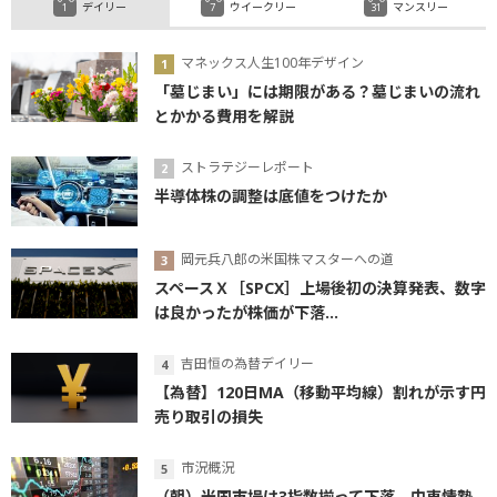
デイリー
ウイークリー
マンスリー
マネックス人生100年デザイン
「墓じまい」には期限がある？墓じまいの流れ
とかかる費用を解説
ストラテジーレポート
半導体株の調整は底値をつけたか
岡元兵八郎の米国株マスターへの道
スペースＸ［SPCX］上場後初の決算発表、数字
は良かったが株価が下落...
吉田恒の為替デイリー
【為替】120日MA（移動平均線）割れが示す円
売り取引の損失
市況概況
（朝）米国市場は3指数揃って下落 中東情勢