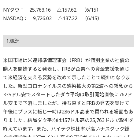
NYダウ： 25,763.16 △157.62 （6/15）
NASDAQ： 9,726.02 △137.22 （6/15）
1.概況
米国市場は米連邦準備理事会（FRB）が個別企業の社債の
購入を開始すると発表し、FRBが企業への資金支援を通じ
て米経済を支える姿勢を改めて示したことで続伸となりま
した。新型コロナウイルスの感染拡大の第2波への懸念から
335ドル安でスタートしたダウ平均は取引開始直後に762ド
ル安まで下落しましたが、持ち直すとFRBの発表を受けて
午後にプラスに転じ一時は286ドル高まで買われる場面もあ
りました。結局ダウ平均は157ドル高の25,763ドルで取引を
終えています。また、ハイテク株比率が高いナスダック総