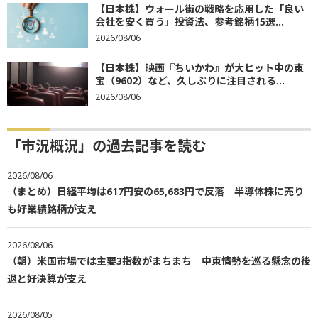
【日本株】ウォール街の戦略を応用した「良い
会社を安く買う」投資法、参考銘柄15選...
2026/08/06
【日本株】映画『ちいかわ』が大ヒット中の東
宝（9602）など、久しぶりに注目される...
2026/08/06
「市況概況」の過去記事を読む
2026/08/06
（まとめ）日経平均は617円安の65,683円で反落 半導体株に売り
も好業績銘柄が支え
2026/08/06
（朝）米国市場では主要3指数がまちまち 中東情勢を巡る懸念の後
退と好決算が支え
2026/08/05