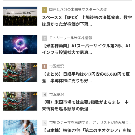
岡元兵八郎の米国株マスターへの道
スペースＸ［SPCX］上場後初の決算発表、数字
は良かったが株価が下落...
モトリーフール米国株情報
【米国株動向】AIスーパーサイクル第2幕、AI
インフラ投資拡大で恩恵...
市況概況
（まとめ）日経平均は617円安の65,683円で反
落 半導体株に売りも好...
市況概況
（朝）米国市場では主要3指数がまちまち 中
東情勢を巡る懸念の後退...
市場のテーマを再訪する。アナリストが読み解くテーマの本質
【日本株】株価77倍「第二のキオクシア」を探