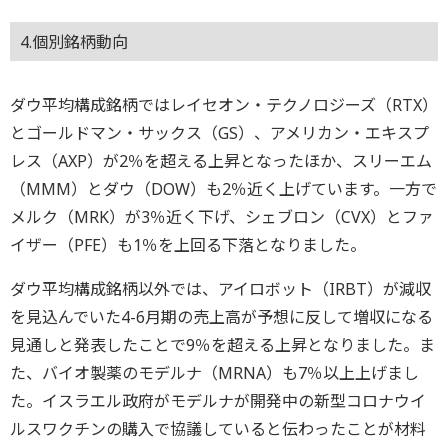
4.個別銘柄動向
ダウ平均構成銘柄ではレイセオン・テクノロジーズ（RTX）
とゴールドマン・サックス（GS）、アメリカン・エキスプ
レス（AXP）が2％を超える上昇となったほか、スリーエム
（MMM）とダウ（DOW）も2％近く上げています。一方で
メルク（MRK）が3％近く下げ、シェブロン（CVX）とファ
イザー（PFE）も1％を上回る下落となりました。
ダウ平均構成銘柄以外では、アイロボット（IRBT）が減収
を見込んでいた4-6月期の売上高が予想に反して増収になる
見通しと発表したことで9％を超える上昇となりました。ま
た、バイオ製薬のモデルナ（MRNA）も7％以上上げまし
た。イスラエル政府がモデルナが開発中の新型コロナウイ
ルスワクチンの購入で協議していると伝わったことが材料