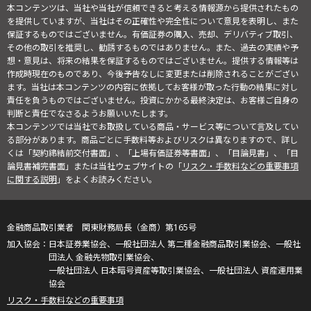
本コンテンツは、当社や当社が信頼できると考える情報源から提供されたもの
を提供していますが、当社はその正確性や完全性について意見を表明し、また
保証するものではございません。有価証券の購入、売却、デリバティブ取引、
その他の取引を推奨し、勧誘するものではありません。また、過去の実績や予
想・意見は、将来の結果を保証するものではございません。提供する情報等は
作成時現在のものであり、今後予告なしに変更または削除されることがござい
ます。当社は本コンテンツの内容に依拠してお客様が取った行動の結果に対し
責任を負うものではございません。投資にかかる最終決定は、お客様ご自身の
判断と責任でなさるようお願いいたします。
本コンテンツでは当社でお取扱している商品・サービス等について言及してい
る部分があります。商品ごとに手数料等およびリスクは異なりますので、詳し
くは「契約締結前交付書面」、「上場有価証券等書面」、「目論見書」、「目
論見書補完書面」または当社ウェブサイトの「
リスク・手数料などの重要事項
に関する説明
」をよくお読みください。
金融商品取引業者 関東財務局長（金商）第165号
日本証券業協会、一般社団法人 第二種金融商品取引業協会、一般社
団法人 金融先物取引業協会、
一般社団法人 日本暗号資産等取引業協会、一般社団法人 資産運用業
協会
リスク・手数料などの重要事項