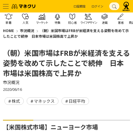
口座開設
ログイン
新着
人気
マーケット
特集
初心者
ライフデザイン
連載
著者
商
HOME
市況概況
（朝）米国市場はFRBが米経済を支える姿勢を改めて示
したことで続伸 日本市場は米国株高で上昇か
（朝）米国市場はFRBが米経済を支える
姿勢を改めて示したことで続伸 日本
市場は米国株高で上昇か
市況概況
2020/06/16
株式
マネックス
日経平均
【米国株式市場】ニューヨーク市場