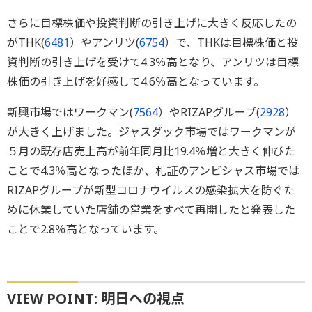
さらに目標株価や投資判断の引き上げに大きく反応したの
がTHK(
6481
）やアンリツ(
6754
）で、THKは目標株価と投
資判断の引き上げを受けて4.3％高となり、アンリツは目標
株価の引き上げを好感して4.6％高となっています。
新興市場ではワークマン(
7564
）やRIZAPグループ(
2928
）
が大きく上げました。ジャスダック市場ではワークマンが
５月の既存店売上高が前年同月比19.4％増と大きく伸びた
ことで4.3％高となったほか、札証のアンビシャス市場では
RIZAPグループが新型コロナウイルスの感染拡大を防ぐた
めに休業していた店舗の営業をすべて再開したと発表した
ことで2.8％高となっています。
VIEW POINT: 明日への視点