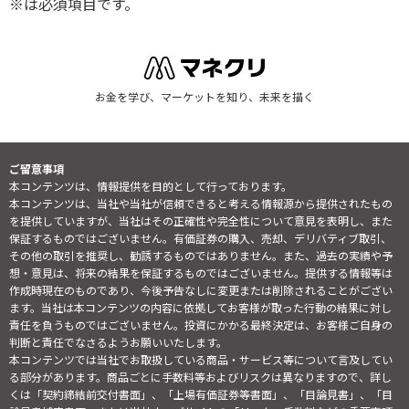
※は必須項目です。
お金を学び、マーケットを知り、未来を描く
ご留意事項
本コンテンツは、情報提供を目的として行っております。
本コンテンツは、当社や当社が信頼できると考える情報源から提供されたもの
を提供していますが、当社はその正確性や完全性について意見を表明し、また
保証するものではございません。有価証券の購入、売却、デリバティブ取引、
その他の取引を推奨し、勧誘するものではありません。また、過去の実績や予
想・意見は、将来の結果を保証するものではございません。提供する情報等は
作成時現在のものであり、今後予告なしに変更または削除されることがござい
ます。当社は本コンテンツの内容に依拠してお客様が取った行動の結果に対し
責任を負うものではございません。投資にかかる最終決定は、お客様ご自身の
判断と責任でなさるようお願いいたします。
本コンテンツでは当社でお取扱している商品・サービス等について言及してい
る部分があります。商品ごとに手数料等およびリスクは異なりますので、詳し
くは「契約締結前交付書面」、「上場有価証券等書面」、「目論見書」、「目