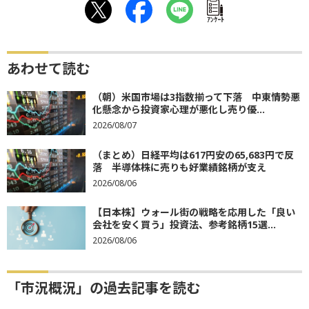
ｱﾝｹｰﾄ
あわせて読む
（朝）米国市場は3指数揃って下落 中東情勢悪
化懸念から投資家心理が悪化し売り優...
2026/08/07
（まとめ）日経平均は617円安の65,683円で反
落 半導体株に売りも好業績銘柄が支え
2026/08/06
【日本株】ウォール街の戦略を応用した「良い
会社を安く買う」投資法、参考銘柄15選...
2026/08/06
「市況概況」の過去記事を読む