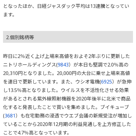
となったほか、日経ジャスダック平均は13連騰となってい
ます。
2.個別銘柄等
昨日に2％近く上げ上場来高値をおよそ2年ぶりに更新した
ニトリホールディングス(
9843
）が本日も堅調で2.0％高の
20,310円となりました。20,000円の大台に乗せ上場来高値
を連日で更新しています。また、ウシオ電機(
6925
）が急伸
し13.5％高となりました。ウイルスを不活性化させる効果
があるとされる紫外線照射機器を2020年後半に北米で商品
化すると発表したことで買いを集めました。ブイキューブ
(
3681
）も在宅勤務の浸透でウエブ会議の新規受注が増加し
ていることから2020年12月期の利益見通しを上方修正した
ことで4.7％高となっています。