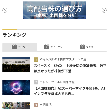
ランキング
デイリー
ウイークリー
マンスリー
岡元兵八郎の米国株マスターへの道
スペースＸ［SPCX］上場後初の決算発表、数字
は良かったが株価が下落...
モトリーフール米国株情報
【米国株動向】AIスーパーサイクル第2幕、AI
インフラ投資拡大で恩恵...
市況概況