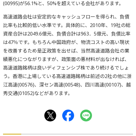
(00995)が56.1%と、50%を超えている会社があります。
高速道路会社は安定的なキャッシュフローを得られ、負債
比率も比較的低い水準です。具体的に、2010年、19社の総
資産合計は2049.6億元、負債合計は963．5億元、負債比率
は47％です。もちろん中国政府が、物流コストの高い現状
を改善するため是正政策を出せば、当然高速道路会社の業
績悪化につながりますが、政策面の悪材料が出なければ、
高速道路銘柄は良いディフェンシブ株であり続けるでしょ
う。香港に上場している高速道路銘柄は前述の2社の他に浙
江高速(00576)、深セン高速(00548)、四川高速(00107)、越
秀交通(01052)などがあります。