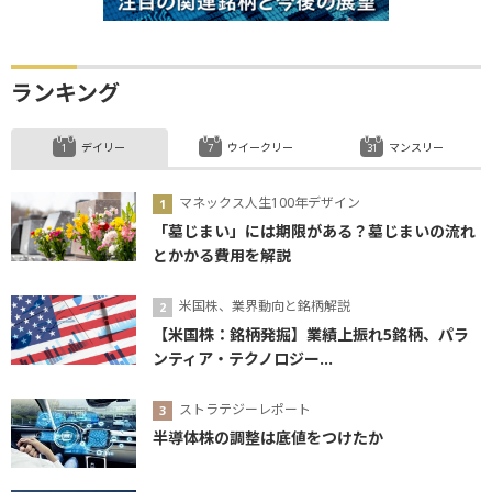
ランキング
デイリー
ウイークリー
マンスリー
マネックス人生100年デザイン
「墓じまい」には期限がある？墓じまいの流れ
とかかる費用を解説
米国株、業界動向と銘柄解説
【米国株：銘柄発掘】業績上振れ5銘柄、パラ
ンティア・テクノロジー...
ストラテジーレポート
半導体株の調整は底値をつけたか