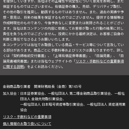
を提供していますが、当社はその正確性や完全性について意見を表明し、また
保証するものではございません。有価証券の購入、売却、デリバティブ取引、
その他の取引を推奨し、勧誘するものではありません。また、過去の実績や予
想・意見は、将来の結果を保証するものではございません。提供する情報等は
作成時現在のものであり、今後予告なしに変更または削除されることがござい
ます。当社は本コンテンツの内容に依拠してお客様が取った行動の結果に対し
責任を負うものではございません。投資にかかる最終決定は、お客様ご自身の
判断と責任でなさるようお願いいたします。
本コンテンツでは当社でお取扱している商品・サービス等について言及してい
る部分があります。商品ごとに手数料等およびリスクは異なりますので、詳し
くは「契約締結前交付書面」、「上場有価証券等書面」、「目論見書」、「目
論見書補完書面」または当社ウェブサイトの「
リスク・手数料などの重要事項
に関する説明
」をよくお読みください。
金融商品取引業者 関東財務局長（金商）第165号
日本証券業協会、一般社団法人 第二種金融商品取引業協会、一般社
団法人 金融先物取引業協会、
一般社団法人 日本暗号資産等取引業協会、一般社団法人 資産運用業
協会
リスク・手数料などの重要事項
個人情報のお取り扱いについて