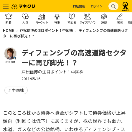
口座開設
ログイン
新着
人気
マーケット
特集
初心者
ライフデザイン
連載
著者
商
HOME
戸松信博の注目ポイント！中国株
ディフェンシブの高速道路セク
ターに再び脚光！？
ディフェンシブの高速道路セクタ
ーに再び脚光！？
戸松 信博
戸松信博の注目ポイント！中国株
2011/05/16
中国株
このところ株から債券へ資金がシフトして債券価格が上昇
傾向（利回りは低下）にありますが、株の世界でも電力、
水道、ガスなどの公益銘柄、いわゆるディフェンシブ・ス