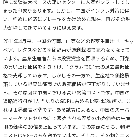
時に業績拡大ペースの速いセクターに人気がシフトしてし
まった印象があります。しかし、中国がインフレ対策に伴
い、強めに経済にブレーキをかけ始めた現在、再びその魅
力が増してきているように思えます。
2011年4月来、中国の河南、山東などの野菜生産地で、キャ
ベツ、レタスなどの季節野菜が過剰栽培で売れなくなって
います。農業生産者たちは投資資金を回収するため、野菜
の買い上げ価格を引き下げ、1グラムで0.1元の過去最低価
格で売却しています。しかしその一方で、生産地で価格暴
落している野菜は都市での販売価格が値下がりしていませ
ん。その原因は中国における高い物流コストです。中国の
道路通行料が1人当たりのGDPに占める比率は2％超で、こ
れは世界最高水準です。ある試算によると、中国のスーパ
ーマーケットや小売店で販売される野菜の小売価格は生産
地の価格の20倍を上回っています。その差額のうち、物流
コストは50～70%を占めています。そして、その物流コス