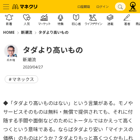
口座開設
ログイン
新着
人気
マーケット
特集
初心者
ライフデザイン
連載
著者
商
HOME
新潮流
タダより高いもの
タダより高いもの
新潮流
広木 隆
2020/04/27
マネックス
◆「タダより高いものはない」という言葉がある。モノや
サービスそのものは無料・無償で提供されても、それに付
随する手間や面倒などのためにトータルではかえって高く
つくという意味である。ならばタダより安い「マイナスの
価格」のものはどうか？タダよりもっと高くつくかもしれ