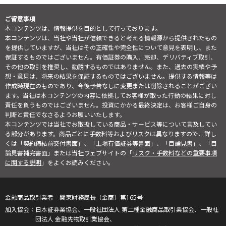
ご留意事項
本コンテンツは、情報提供を目的として行っております。
本コンテンツは、当社や当社が信頼できると考える情報源から提供されたもの
を提供していますが、当社はその正確性や完全性について意見を表明し、また
保証するものではございません。有価証券の購入、売却、デリバティブ取引、
その他の取引を推奨し、勧誘するものではありません。また、過去の実績や予
想・意見は、将来の結果を保証するものではございません。提供する情報等は
作成時現在のものであり、今後予告なしに変更または削除されることがござい
ます。当社は本コンテンツの内容に依拠してお客様が取った行動の結果に対し
責任を負うものではございません。投資にかかる最終決定は、お客様ご自身の
判断と責任でなさるようお願いいたします。
本コンテンツでは当社でお取扱している商品・サービス等について言及してい
る部分があります。商品ごとに手数料等およびリスクは異なりますので、詳し
くは「契約締結前交付書面」、「上場有価証券等書面」、「目論見書」、「目
論見書補完書面」または当社ウェブサイトの「
リスク・手数料などの重要事項
に関する説明
」をよくお読みください。
金融商品取引業者 関東財務局長（金商）第165号
日本証券業協会、一般社団法人 第二種金融商品取引業協会、一般社
団法人 金融先物取引業協会、