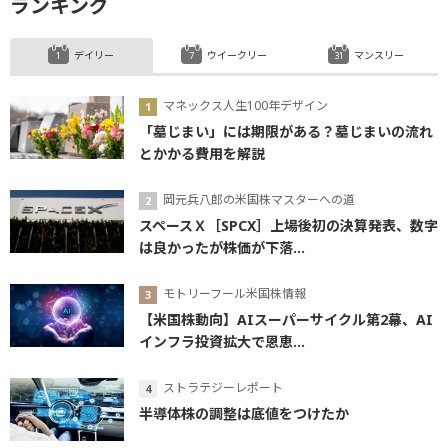
ランキング
デイリー
ウイークリー
マンスリー
マネックス人生100年デザイン
「墓じまい」には期限がある？墓じまいの流れ
とかかる費用を解説
岡元兵八郎の米国株マスターへの道
スペースＸ［SPCX］上場後初の決算発表、数字
は良かったが株価が下落...
モトリーフール米国株情報
【米国株動向】AIスーパーサイクル第2幕、AI
インフラ投資拡大で恩恵...
ストラテジーレポート
半導体株の調整は底値をつけたか