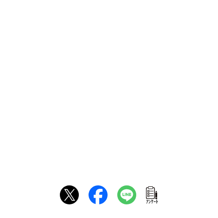
ｱﾝｹｰﾄ