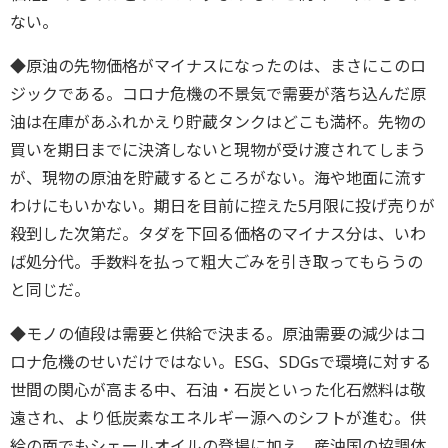
ない。
◆原油の先物価格がマイナスになったのは、まさにこのロ
ジックである。コロナ危機の不景気で需要が落ち込んだ原
油は在庫があふれかえり貯蔵タンクはどこも満杯。先物の
買いを期日までに決済しないと現物が受け渡されてしまう
が、現物の原油を貯蔵するところがない。海や地面に流す
わけにもいかない。期日を目前に控えた5月限に投げ売りが
殺到した次第だ。タダを下回る価格のマイナス分は、いわ
ば処分代。手数料を払って粗大ごみを引き取ってもらうの
と同じだ。
◆モノの値段は需要と供給で決まる。原油需要の減少はコ
ロナ危機のせいだけではない。ESG、SDGsで環境に対する
世間の関心が高まる中、石油・石炭といった化石燃料は敬
遠され、より低炭素なエネルギー源へのシフトが進む。供
給の面でもシェールオイルの登場に加え、産油国の協調体