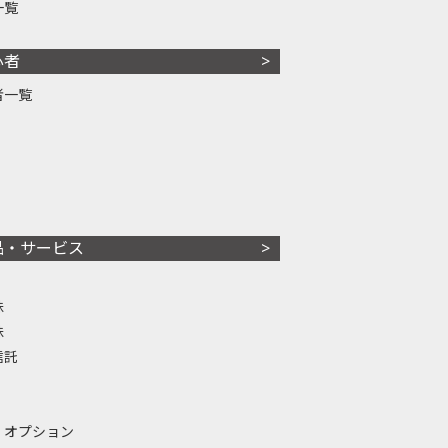
一覧
心者
者一覧
品・サービス
株
株
信託
・オプション