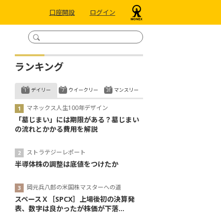
口座開設
ログイン
ランキング
デイリー
ウイークリー
マンスリー
マネックス人生100年デザイン
「墓じまい」には期限がある？墓じまい
の流れとかかる費用を解説
ストラテジーレポート
半導体株の調整は底値をつけたか
岡元兵八郎の米国株マスターへの道
スペースＸ［SPCX］上場後初の決算発
表、数字は良かったが株価が下落...