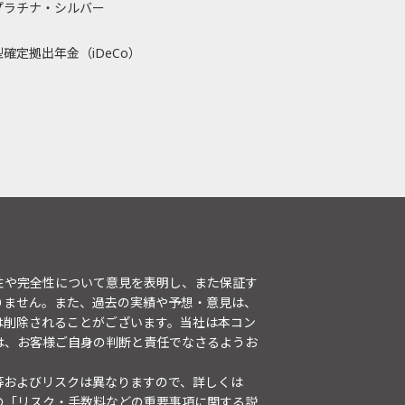
プラチナ・シルバー
確定拠出年金（iDeCo）
性や完全性について意見を表明し、また保証す
りません。また、過去の実績や予想・意見は、
は削除されることがございます。当社は本コン
は、お客様ご自身の判断と責任でなさるようお
等およびリスクは異なりますので、詳しくは
の「
リスク・手数料などの重要事項に関する説