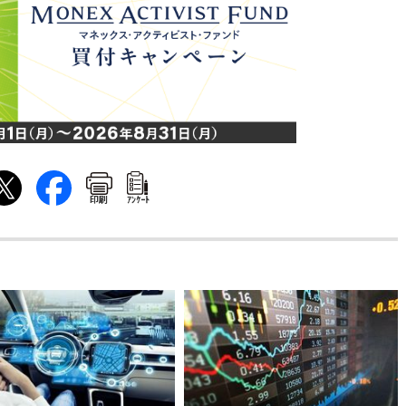
印刷
ｱﾝｹｰﾄ