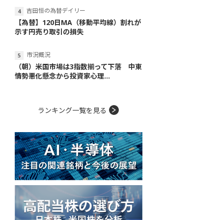
吉田恒の為替デイリー
【為替】120日MA（移動平均線）割れが
示す円売り取引の損失
市況概況
（朝）米国市場は3指数揃って下落 中東
情勢悪化懸念から投資家心理...
ランキング一覧を見る