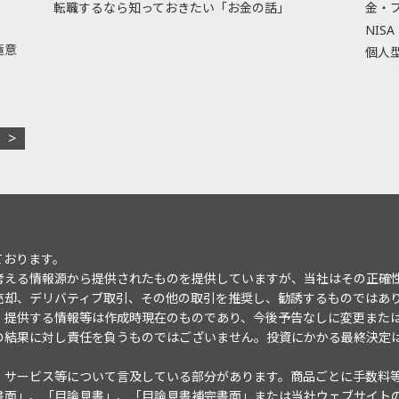
転職するなら知っておきたい「お金の話」
金・
NISA
極意
個人型
ております。
考える情報源から提供されたものを提供していますが、当社はその正確
売却、デリバティブ取引、その他の取引を推奨し、勧誘するものではあ
。提供する情報等は作成時現在のものであり、今後予告なしに変更また
の結果に対し責任を負うものではございません。投資にかかる最終決定
・サービス等について言及している部分があります。商品ごとに手数料
書面」、「目論見書」、「目論見書補完書面」または当社ウェブサイト