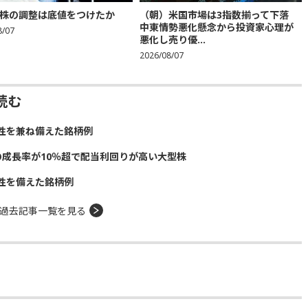
株の調整は底値をつけたか
（朝）米国市場は3指数揃って下落
中東情勢悪化懸念から投資家心理が
8/07
悪化し売り優...
2026/08/07
読む
性を兼ね備えた銘柄例
の成長率が10％超で配当利回りが高い大型株
性を備えた銘柄例
過去記事一覧を見る