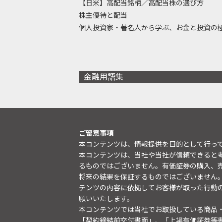
【日米】高配当銘柄／高配当株の選び方
株主優待と配当
個人投資家・著名人から学ぶ、お金と投資の
金融用語集
ご留意事項
本コンテンツは、情報提供を目的として行っ
本コンテンツは、当社や当社が信頼できると
るものではございません。有価証券の購入、
将来の結果を保証するものではございません
テンツの内容に依拠してお客様が取った行動
願いいたします。
本コンテンツでは当社でお取扱している商品
「契約締結前交付書面」、「上場有価証券等