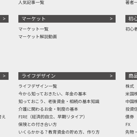
人気記事一覧
著者
マーケット
初
マーケット一覧
初心
マーケット解説動画
ライフデザイン
商
ライフデザイン一覧
株式
今から知っておきたい、年金の基本
米国
知っておこう、老後資金・相続の基本知識
中国
介護に関わるお金・制度の基本
投資
考え
FIRE（経済的自立、早期リタイア）
債券
保険との付き合い方
FX
いくらかかる？教育資金の貯め方、作り方
先物