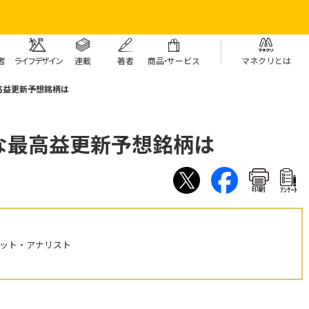
者
ライフデザイン
連載
著者
商
品・
サービス
マネクリとは
高益更新予想銘柄は
な最高益更新予想銘柄は
印刷
ｱﾝｹｰﾄ
ケット・アナリスト