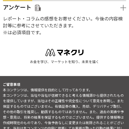
アンケート
レポート・コラムの感想をお寄せください。今後の内容検
討等に参考にさせていただきます。
※は必須項目です。
お金を学び、マーケットを知り、未来を描く
ご留意事項
本コンテンツは、情報提供を目的として行っております。
本コンテンツは、当社や当社が信頼できると考える情報源から提供されたもの
を提供していますが、当社はその正確性や完全性について意見を表明し、また
保証するものではございません。有価証券の購入、売却、デリバティブ取引、
その他の取引を推奨し、勧誘するものではありません。また、過去の実績や予
想・意見は、将来の結果を保証するものではございません。提供する情報等は
作成時現在のものであり、今後予告なしに変更または削除されることがござい
ます。当社は本コンテンツの内容に依拠してお客様が取った行動の結果に対し