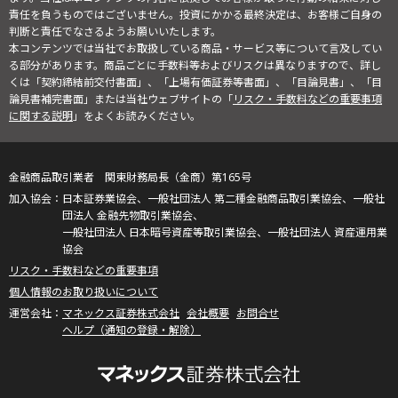
責任を負うものではございません。投資にかかる最終決定は、お客様ご自身の
判断と責任でなさるようお願いいたします。
本コンテンツでは当社でお取扱している商品・サービス等について言及してい
る部分があります。商品ごとに手数料等およびリスクは異なりますので、詳し
くは「契約締結前交付書面」、「上場有価証券等書面」、「目論見書」、「目
論見書補完書面」または当社ウェブサイトの「
リスク・手数料などの重要事項
に関する説明
」をよくお読みください。
金融商品取引業者 関東財務局長（金商）第165号
日本証券業協会、一般社団法人 第二種金融商品取引業協会、一般社
団法人 金融先物取引業協会、
一般社団法人 日本暗号資産等取引業協会、一般社団法人 資産運用業
協会
リスク・手数料などの重要事項
個人情報のお取り扱いについて
マネックス証券株式会社
会社概要
お問合せ
ヘルプ（通知の登録・解除）