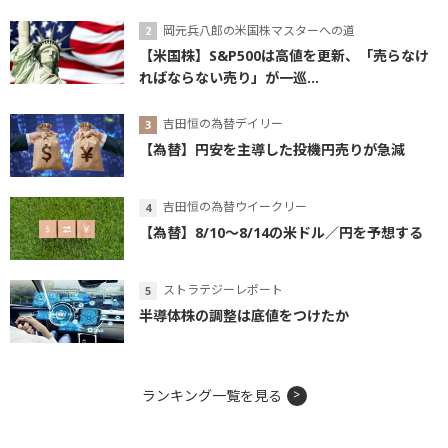
岡元兵八郎の米国株マスターへの道
【米国株】S&P500は高値を更新、「売らなけ
ればならない売り」が一巡...
吉田恒の為替デイリー
【為替】円安を主導した投機円売りが急減
吉田恒の為替ウイークリー
【為替】8/10～8/14の米ドル／円を予想する
ストラテジーレポート
半導体株の調整は底値をつけたか
ランキング一覧を見る