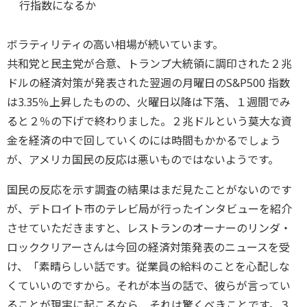
行指数になるか
ボラティリティの高い相場が続いています。
共和党と民主党が合意、トランプ大統領に調印された２兆
ドルの経済対策が発表された翌週の月曜日のS&P500 指数
は3.35％上昇したものの、火曜日以降は下落、１週間でみ
ると２％の下げで終わりました。２兆ドルという莫大な資
金を経済の中で回していくのには時間もかかるでしょう
が、アメリカ国民の反応は悪いものではないようです。
国民の反応を示す調査の結果はまだ見たことがないのです
が、デトロイト市のテレビ局が行ったインタビューを紹介
させていただきますと、レストランのオーナーのリンダ・
ロッククリアーさんは今回の経済対策発表のニュースを受
け、「素晴らしい話です。従業員の給料のことを心配しな
くていいのですから。それが本当の話で、彼らが言ってい
ることが現実に起こるなら、それは驚くべきことです。３