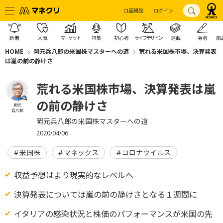
口座開設
ログイン
新着
人気
マーケット
特集
初心者
ライフデザイン
連載
著者
商
HOME
岡元兵八郎の米国株マスターへの道
荒れる米国株市場、決算発表
は嵐の前の静けさ
荒れる米国株市場、決算発表は嵐
の前の静けさ
岡元
兵八郎
岡元兵八郎の米国株マスターへの道
2020/04/06
米国株
マネックス
コロナウイルス
収益予想はより現実的なレベルへ
決算発表については嵐の前の静けさとなる１週間に
イタリアの感染状況と株価のパフォーマンスが米国の先