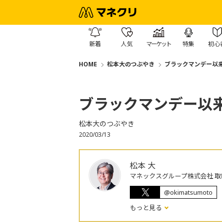
新着
人気
マーケット
特集
初心
HOME
松本大のつぶやき
ブラックマンデー以
ブラックマンデー以
松本大のつぶやき
2020/03/13
松本 大
マネックスグループ株式会社 取
@okimatsumoto
もっと見る