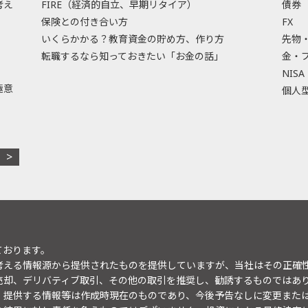
考え
FIRE（経済的自立、早期リタイア）
債券
保険との付き合い方
FX
いくらかかる？教育資金の貯め方、作り方
先物
転職するなら知っておきたい「お金の話」
金・
NISA
極意
個人型
ております。
考える情報源から提供されたものを提供していますが、当社はその正確
売却、デリバティブ取引、その他の取引を推奨し、勧誘するものではあ
。提供する情報等は作成時現在のものであり、今後予告なしに変更また