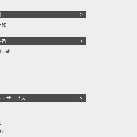
者
一覧
心者
者一覧
品・サービス
株
株
信託