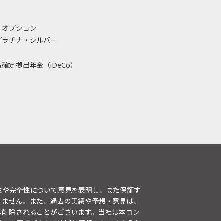
・オプション
プラチナ・シルバー
確定拠出年金（iDeCo）
性や完全性について意見を表明し、また保証す
りません。また、過去の実績や予想・意見は、
は削除されることがございます。当社は本コン