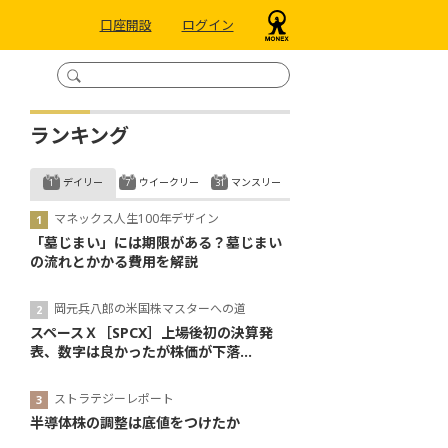
口座開設
ログイン
ランキング
デイリー
ウイークリー
マンスリー
マネックス人生100年デザイン
「墓じまい」には期限がある？墓じまい
の流れとかかる費用を解説
岡元兵八郎の米国株マスターへの道
スペースＸ［SPCX］上場後初の決算発
表、数字は良かったが株価が下落...
ストラテジーレポート
半導体株の調整は底値をつけたか