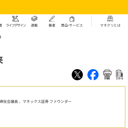
者
ライフデザイン
連載
著者
商
品・
サービス
マネクリとは
来
来
印刷
ｱﾝｹｰﾄ
締役会議長 、マネックス証券 ファウンダー