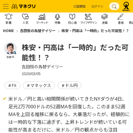
口座開設
ログイン
新着
人気
マーケット
特集
初心者
ライフデザイン
連載
著者
商
HOME
吉田恒の為替デイリー
株安・円高は「一時的」だった可能性！？
株安・円高は「一時的」だった可
能性！？
吉田 恒
吉田恒の為替デイリー
2020/03/05
FX
マネックス
ドル円
米ドル／円と高い相関関係が続いてきたNYダウが4日、
足元2万7000ドルの52週MAを回復した。このまま52週
MAを上回る推移に戻るなら、大暴落だったが、経験的に
は一時的な下落に過ぎず、上昇トレンドが続いている可
能性が高まるだけに、米ドル／円の観点からも注目