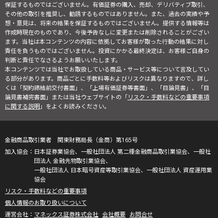
保証するものではございません。有価証券の購入、売却、デリバティブ取引、
その他の取引を推奨し、勧誘するものではありません。また、過去の実績や予
想・意見は、将来の結果を保証するものではございません。提供する情報等は
作成時現在のものであり、今後予告なしに変更または削除されることがござい
ます。当社は本コンテンツの内容に依拠してお客様が取った行動の結果に対し
責任を負うものではございません。投資にかかる最終決定は、お客様ご自身の
判断と責任でなさるようお願いいたします。
本コンテンツでは当社でお取扱している商品・サービス等について言及してい
る部分があります。商品ごとに手数料等およびリスクは異なりますので、詳し
くは「契約締結前交付書面」、「上場有価証券等書面」、「目論見書」、「目
論見書補完書面」または当社ウェブサイトの「
リスク・手数料などの重要事項
に関する説明
」をよくお読みください。
金融商品取引業者 関東財務局長（金商）第165号
日本証券業協会、一般社団法人 第二種金融商品取引業協会、一般社
団法人 金融先物取引業協会、
一般社団法人 日本暗号資産等取引業協会、一般社団法人 資産運用業
協会
リスク・手数料などの重要事項
個人情報のお取り扱いについて
マネックス証券株式会社
会社概要
お問合せ