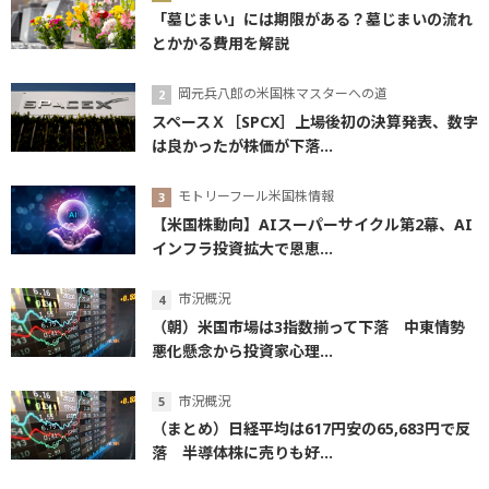
「墓じまい」には期限がある？墓じまいの流れ
とかかる費用を解説
岡元兵八郎の米国株マスターへの道
スペースＸ［SPCX］上場後初の決算発表、数字
は良かったが株価が下落...
モトリーフール米国株情報
【米国株動向】AIスーパーサイクル第2幕、AI
インフラ投資拡大で恩恵...
市況概況
（朝）米国市場は3指数揃って下落 中東情勢
悪化懸念から投資家心理...
市況概況
（まとめ）日経平均は617円安の65,683円で反
落 半導体株に売りも好...