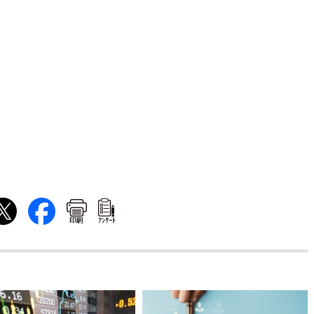
印刷
ｱﾝｹｰﾄ