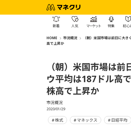
新着
人気
マーケット
特集
初心
HOME
市況概況
（朝）米国市場は前日に大きく
高で上昇か
（朝）米国市場は前
ウ平均は187ドル高
株高で上昇か
市況概況
2020/01/29
株式
マネックス
日経平均