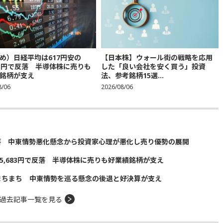
め）日経平均は617円安の
【日本株】ウォール街の戦略を応用
683円で反落 半導体株に売りも
した「良い会社を安く買う」投資
銘柄が支え
法、参考銘柄15選...
8/06
2026/08/06
落 中東情勢悪化懸念から投資家心理が悪化し売り優勢の展開
5,683円で反落 半導体株に売りも好業績銘柄が支え
まちまち 中東情勢を巡る懸念の後退と好決算が支え
過去記事一覧を見る