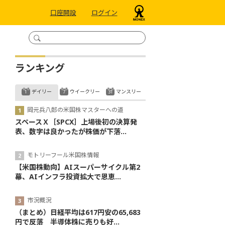
口座開設
ログイン
ランキング
デイリー
ウイークリー
マンスリー
岡元兵八郎の米国株マスターへの道
スペースＸ［SPCX］上場後初の決算発
表、数字は良かったが株価が下落...
モトリーフール米国株情報
【米国株動向】AIスーパーサイクル第2
幕、AIインフラ投資拡大で恩恵...
市況概況
（まとめ）日経平均は617円安の65,683
円で反落 半導体株に売りも好...