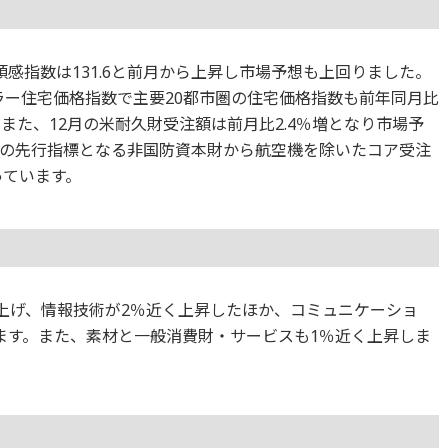
感指数は131.6と前月から上昇し市場予想も上回りました。
ラー住宅価格指数で主要20都市圏の住宅価格指数も前年同月比
。また、12月の米耐久財受注額は前月比2.4％増となり市場予
の先行指標となる非国防資本財から航空機を除いたコア受注
っています。
てが上げ、情報技術が2％近く上昇したほか、コミュニケーショ
ます。また、素材と一般消費財・サービスも1％近く上昇しま