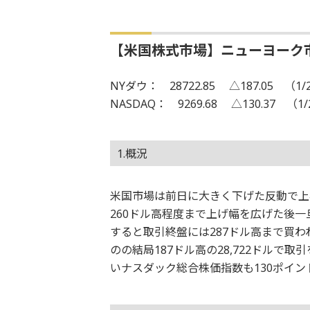
【米国株式市場】ニューヨーク
NYダウ： 28722.85 △187.05 （1/
NASDAQ： 9269.68 △130.37 （1/
1.概況
米国市場は前日に大きく下げた反動で上
260ドル高程度まで上げ幅を広げた後
すると取引終盤には287ドル高まで買
のの結局187ドル高の28,722ドルで
いナスダック総合株価指数も130ポイント