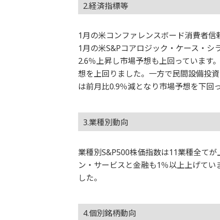
2.経済指標等
1月の米コンファレンスボード消費者信頼
1月の米S&Pコアロジック・ケース・シ
2.6％上昇し市場予想も上回っています
想を上回りました。一方で民間設備投資
は前月比0.9％減となり市場予想を下回
3.業種別動向
業種別S&P500株価指数は11業種全
ン・サービスと金融も1％以上上げてい
した。
4.個別銘柄動向