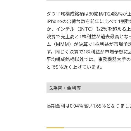
ダウ平均構成銘柄は30銘柄中24銘柄が上
iPhoneの出荷台数を前年に比べて1
か、インテル（INTC）も2％を超え
決算で売上高と1株利益が過去最高とな
ム（MMM）が決算で1株利益が市場予
す。同じく決算で1株利益が市場予想に届
平均構成銘柄以外では、事務機器大手の
とで5％近く上げています。
5.為替・金利等
長期金利は0.04％高い1.65％となり