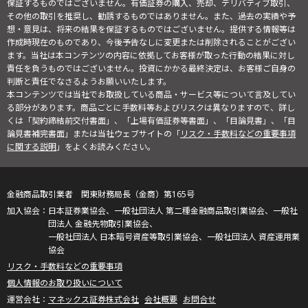
保証するものではございません。有価証券の購入、売却、デリバティブ取引、
その他の取引を推奨し、勧誘するものではありません。また、過去の実績や予
想・意見は、将来の結果を保証するものではございません。提供する情報等は
作成時現在のものであり、今後予告なしに変更または削除されることがござい
ます。当社は本コンテンツの内容に依拠してお客様が取った行動の結果に対し
責任を負うものではございません。投資にかかる最終決定は、お客様ご自身の
判断と責任でなさるようお願いいたします。
本コンテンツでは当社でお取扱している商品・サービス等について言及してい
る部分があります。商品ごとに手数料等およびリスクは異なりますので、詳し
くは「契約締結前交付書面」、「上場有価証券等書面」、「目論見書」、「目
論見書補完書面」または当社ウェブサイトの「
リスク・手数料などの重要事項
に関する説明
」をよくお読みください。
金融商品取引業者 関東財務局長（金商）第165号
日本証券業協会、一般社団法人 第二種金融商品取引業協会、一般社
団法人 金融先物取引業協会、
一般社団法人 日本暗号資産等取引業協会、一般社団法人 資産運用業
協会
リスク・手数料などの重要事項
個人情報のお取り扱いについて
マネックス証券株式会社
会社概要
お問合せ