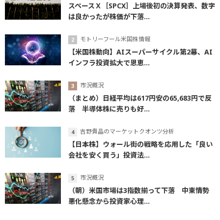
スペースＸ［SPCX］上場後初の決算発表、数字
は良かったが株価が下落...
モトリーフール米国株情報
【米国株動向】AIスーパーサイクル第2幕、AI
インフラ投資拡大で恩恵...
市況概況
（まとめ）日経平均は617円安の65,683円で反
落 半導体株に売りも好...
吉野貴晶のマーケットクオンツ分析
【日本株】ウォール街の戦略を応用した「良い
会社を安く買う」投資法...
市況概況
（朝）米国市場は3指数揃って下落 中東情勢
悪化懸念から投資家心理...