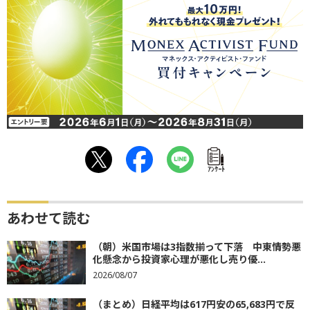
ｱﾝｹｰﾄ
あわせて読む
（朝）米国市場は3指数揃って下落 中東情勢悪
化懸念から投資家心理が悪化し売り優...
2026/08/07
（まとめ）日経平均は617円安の65,683円で反