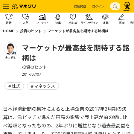
口座開設
ログイン
新着
人気
マーケット
特集
初心者
ライフデザイン
連載
著者
商
HOME
投資のヒント
マーケットが最高益を期待する銘柄は
マーケットが最高益を期待する銘
柄は
金山 敏之
投資のヒント
2017/07/07
株式
マネックス
日本経済新聞の集計によると上場企業の2017年3月期の決
算は、急ピッチで進んだ円高の影響で売上高が前の期に比
べ減収となったものの、2年ぶりに増益となり過去最高益を