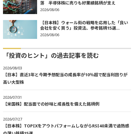
落 半導体株に売りも好業績銘柄が支え
2026/08/06
【日本株】ウォール街の戦略を応用した「良い
会社を安く買う」投資法、参考銘柄15選...
2026/08/06
「投資のヒント」の過去記事を読む
2026/08/03
【日本】直近3年と今期予想配当の成長率が10％超で配当利回りが
高い大型株
2026/07/31
【米国株】配当面での妙味と成長性を備えた銘柄例
2026/07/27
【日本株】TOPIXをアウトパフォームしながらRSI40未満で過熱感
の薄い銘柄15選