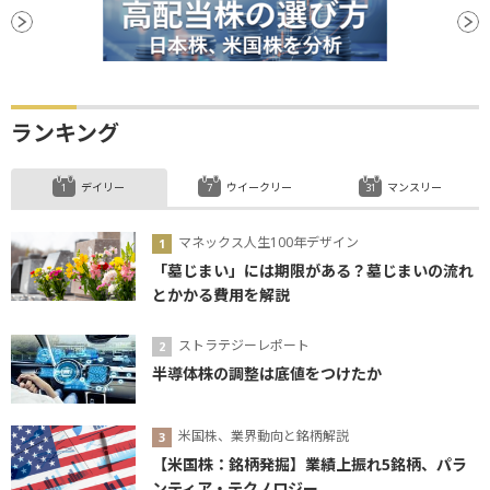
ランキング
デイリー
ウイークリー
マンスリー
マネックス人生100年デザイン
「墓じまい」には期限がある？墓じまいの流れ
とかかる費用を解説
ストラテジーレポート
半導体株の調整は底値をつけたか
米国株、業界動向と銘柄解説
【米国株：銘柄発掘】業績上振れ5銘柄、パラ
ンティア・テクノロジー...