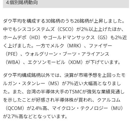
4.個別銘柄動向
ダウ平均を構成する30銘柄のうち26銘柄が上昇しました。
中でもシスコシステムズ（CSCO）が2％以上上げたほか、
ホームデポ（HD）やゴールドマンサックス（GS）も2％近
く上げました。一方でメルク（MRK）、ファイザー
（PFE）、ウォルグリーン・ブーツ・アライアンス
（WBA）、エクソンモービル（XOM）が下げています。
ダウ平均構成銘柄以外では、決算が市場予想を上回ったモ
ルガン・スタンレー（MS）が7％近い大幅高となりまし
た。また、台湾の半導体大手のTSMCが強気な業績見通し
を示したことが好感され半導体株が買われ、クアルコム
（QCOM）が2.4％高、マイクロン・テクノロジー（MU）
が2.7％高などとなっています。