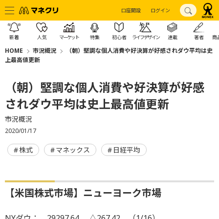
口座開設
ログイン
新着
人気
マーケット
特集
初心者
ライフデザイン
連載
著者
商
HOME
市況概況
（朝）堅調な個人消費や好決算が好感されダウ平均は史
上最高値更新
（朝）堅調な個人消費や好決算が好感
されダウ平均は史上最高値更新
市況概況
2020/01/17
株式
マネックス
日経平均
【米国株式市場】ニューヨーク市場
NYダウ： 29297.64 △267.42 （1/16）