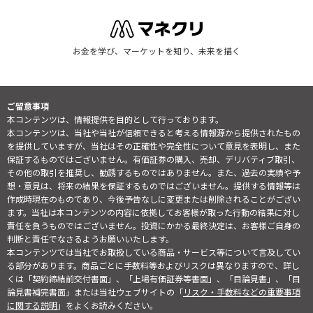
お金を学び、マーケットを知り、未来を描く
ご留意事項
本コンテンツは、情報提供を目的として行っております。
本コンテンツは、当社や当社が信頼できると考える情報源から提供されたもの
を提供していますが、当社はその正確性や完全性について意見を表明し、また
保証するものではございません。有価証券の購入、売却、デリバティブ取引、
その他の取引を推奨し、勧誘するものではありません。また、過去の実績や予
想・意見は、将来の結果を保証するものではございません。提供する情報等は
作成時現在のものであり、今後予告なしに変更または削除されることがござい
ます。当社は本コンテンツの内容に依拠してお客様が取った行動の結果に対し
責任を負うものではございません。投資にかかる最終決定は、お客様ご自身の
判断と責任でなさるようお願いいたします。
本コンテンツでは当社でお取扱している商品・サービス等について言及してい
る部分があります。商品ごとに手数料等およびリスクは異なりますので、詳し
くは「契約締結前交付書面」、「上場有価証券等書面」、「目論見書」、「目
論見書補完書面」または当社ウェブサイトの「
リスク・手数料などの重要事項
に関する説明
」をよくお読みください。