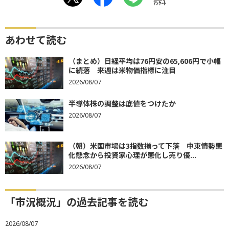
ｱﾝｹｰﾄ
あわせて読む
（まとめ）日経平均は76円安の65,606円で小幅
に続落 来週は米物価指標に注目
2026/08/07
半導体株の調整は底値をつけたか
2026/08/07
（朝）米国市場は3指数揃って下落 中東情勢悪
化懸念から投資家心理が悪化し売り優...
2026/08/07
「市況概況」の過去記事を読む
2026/08/07