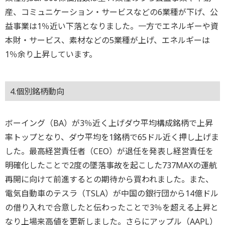
産、コミュニケーション・サービスなどの6業種が下げ、公
益事業は1％近い下落となりました。一方でエネルギーや資
本財・サービス、素材などの5業種が上げ、エネルギーは
1％余り上昇しています。
4.個別銘柄動向
ボーイング（BA）が3％近く上げダウ平均構成銘柄で上昇
率トップとなり、ダウ平均を1銘柄で65ドル近く押し上げま
した。最高経営責任者（CEO）が退任を発表し経営責任を
明確化したことで2度の墜落事故を起こした737MAXの運航
再開に向けて前進するとの期待から買われました。また、
電気自動車のテスラ（TSLA）が中国の銀行団から14億ドル
の借り入れで合意したと伝わったことで3％を超える上昇と
なり上場来高値を更新しました。さらにアップル（AAPL）