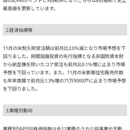
高の8,945ポイントと9日続伸となりこちらは8日連続で史上
最高値を更新しています。
2.経済指標等
11月の米耐久財受注額は前月比2.0％減となり市場予想を下
回りました。民間設備投資の先行指標となる非国防資本財
から航空機を除いたコア受注も前月比0.1％増に止まり市場
予想を下回っています。また、11月の米新築住宅販売件数
も年率換算で前月比1.3%増の71万9000戸に止まり市場予想
を下回りました。
3.業種別動向
業種別S&P500株価指数は全11業種のうち公益事業や不動