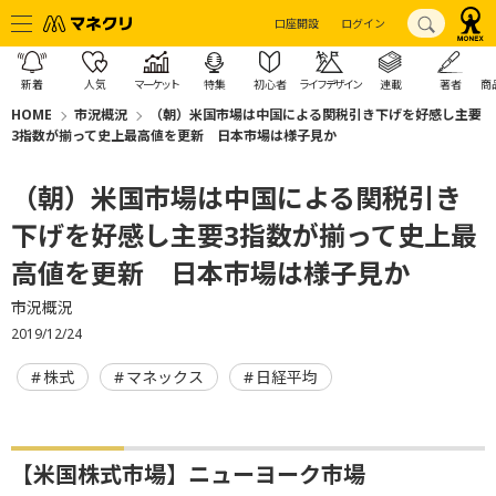
口座開設
ログイン
新着
人気
マーケット
特集
初心者
ライフデザイン
連載
著者
商
HOME
市況概況
（朝）米国市場は中国による関税引き下げを好感し主要
3指数が揃って史上最高値を更新 日本市場は様子見か
（朝）米国市場は中国による関税引き
下げを好感し主要3指数が揃って史上最
高値を更新 日本市場は様子見か
市況概況
2019/12/24
株式
マネックス
日経平均
【米国株式市場】ニューヨーク市場