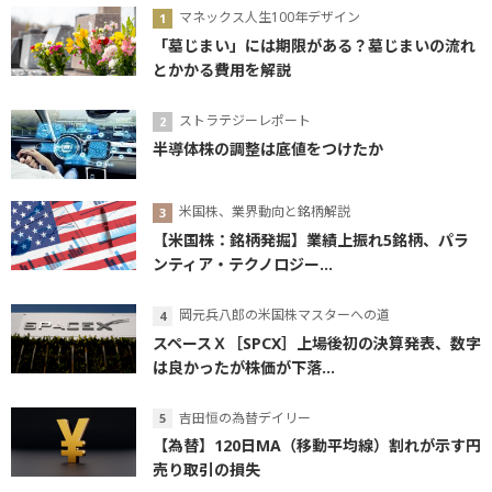
マネックス人生100年デザイン
「墓じまい」には期限がある？墓じまいの流れ
とかかる費用を解説
ストラテジーレポート
半導体株の調整は底値をつけたか
米国株、業界動向と銘柄解説
【米国株：銘柄発掘】業績上振れ5銘柄、パラ
ンティア・テクノロジー...
岡元兵八郎の米国株マスターへの道
スペースＸ［SPCX］上場後初の決算発表、数字
は良かったが株価が下落...
吉田恒の為替デイリー
【為替】120日MA（移動平均線）割れが示す円
売り取引の損失