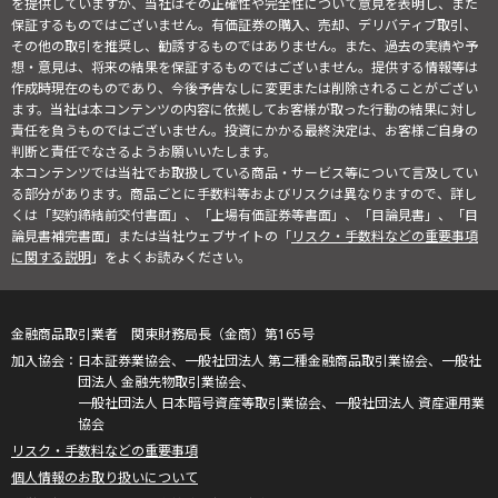
を提供していますが、当社はその正確性や完全性について意見を表明し、また
保証するものではございません。有価証券の購入、売却、デリバティブ取引、
その他の取引を推奨し、勧誘するものではありません。また、過去の実績や予
想・意見は、将来の結果を保証するものではございません。提供する情報等は
作成時現在のものであり、今後予告なしに変更または削除されることがござい
ます。当社は本コンテンツの内容に依拠してお客様が取った行動の結果に対し
責任を負うものではございません。投資にかかる最終決定は、お客様ご自身の
判断と責任でなさるようお願いいたします。
本コンテンツでは当社でお取扱している商品・サービス等について言及してい
る部分があります。商品ごとに手数料等およびリスクは異なりますので、詳し
くは「契約締結前交付書面」、「上場有価証券等書面」、「目論見書」、「目
論見書補完書面」または当社ウェブサイトの「
リスク・手数料などの重要事項
に関する説明
」をよくお読みください。
金融商品取引業者 関東財務局長（金商）第165号
日本証券業協会、一般社団法人 第二種金融商品取引業協会、一般社
団法人 金融先物取引業協会、
一般社団法人 日本暗号資産等取引業協会、一般社団法人 資産運用業
協会
リスク・手数料などの重要事項
個人情報のお取り扱いについて