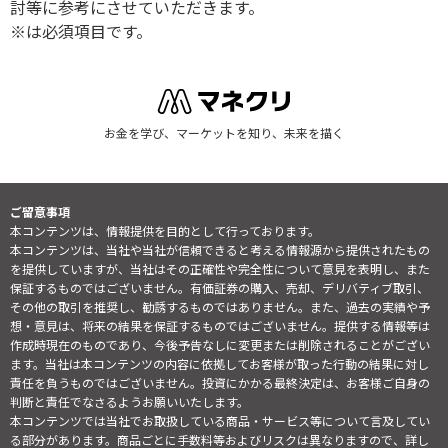
討等に参考にさせていただきます。
※は必須項目です。
お金を学び、マーケットを知り、未来を描く
ご留意事項
本コンテンツは、情報提供を目的として行っております。
本コンテンツは、当社や当社が信頼できると考える情報源から提供されたもの
を提供していますが、当社はその正確性や完全性について意見を表明し、また
保証するものではございません。有価証券の購入、売却、デリバティブ取引、
その他の取引を推奨し、勧誘するものではありません。また、過去の実績や予
想・意見は、将来の結果を保証するものではございません。提供する情報等は
作成時現在のものであり、今後予告なしに変更または削除されることがござい
ます。当社は本コンテンツの内容に依拠してお客様が取った行動の結果に対し
責任を負うものではございません。投資にかかる最終決定は、お客様ご自身の
判断と責任でなさるようお願いいたします。
本コンテンツでは当社でお取扱している商品・サービス等について言及してい
る部分があります。商品ごとに手数料等およびリスクは異なりますので、詳し