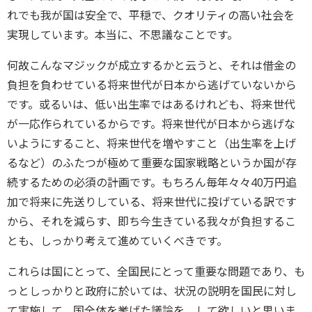
れでも我が国は安全で、平穏で、クオリティの高い社会を
実現しています。本当に、不思議なことです。
何故こんなマジックが成立するかと云うと、それは借金の
負担を負わせている将来世代が日本から逃げていないから
です。或るいは、低い出生率ではあるけれども、将来世代
が一応作られているからです。将来世代が日本から逃げな
いようにすること、将来世代を増やすこと（出生率を上げ
るなど）のふたつが極めて重要な国家戦略というか国が存
続するための必須の計画です。もちろん毎年々々40万円追
加で将来に先送りしている、将来世代に投げている訳です
から、それを減らす、即ち今生きている我々が負担するこ
とも、しっかり考えて進めていくべきです。
これらは国にとって、全国民にとって重要な問題であり、も
っとしっかりと政府に於いては、状況の説明を国民に対し
て実施して、国全体を挙げた議論を、して欲しいと思いま