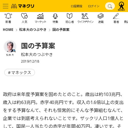
口座開設
ログイン
新着
人気
マーケット
特集
初心者
ライフデザイン
連載
著者
商
HOME
松本大のつぶやき
国の予算案
国の予算案
松本大のつぶやき
松本 大
2019/12/18
マネックス
政府は来年度予算案を固めたとのこと。歳出は約103兆円、
歳入は約63兆円。赤字40兆円です。収入の1.6倍以上の支出
をする予算なんて、それも恒常的にそんな予算組むなんて、
企業では到底考えられないことです。ザックリ人口1億人と
して、国民一人当たりの赤字が年間40万円。凄いです。そ