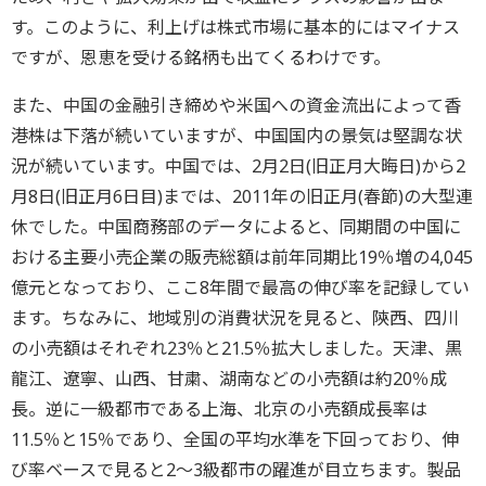
す。このように、利上げは株式市場に基本的にはマイナス
ですが、恩恵を受ける銘柄も出てくるわけです。
また、中国の金融引き締めや米国への資金流出によって香
港株は下落が続いていますが、中国国内の景気は堅調な状
況が続いています。中国では、2月2日(旧正月大晦日)から2
月8日(旧正月6日目)までは、2011年の旧正月(春節)の大型連
休でした。中国商務部のデータによると、同期間の中国に
おける主要小売企業の販売総額は前年同期比19％増の4,045
億元となっており、ここ8年間で最高の伸び率を記録してい
ます。ちなみに、地域別の消費状況を見ると、陝西、四川
の小売額はそれぞれ23％と21.5％拡大しました。天津、黒
龍江、遼寧、山西、甘粛、湖南などの小売額は約20％成
長。逆に一級都市である上海、北京の小売額成長率は
11.5％と15％であり、全国の平均水準を下回っており、伸
び率ベースで見ると2～3級都市の躍進が目立ちます。製品