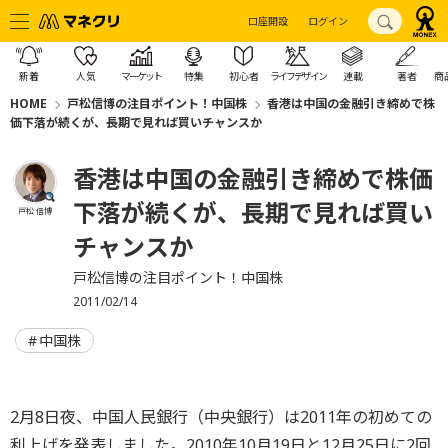
口座開設
ログイン
新着
人気
マーケット
特集
初心者
ライフデザイン
連載
著者
商
HOME
戸松信博の注目ポイント！中国株
香港は中国の金融引き締めで株
価下落が続くが、長期で見れば買いチャンスか
香港は中国の金融引き締めで株価
下落が続くが、長期で見れば買い
戸松 信博
チャンスか
戸松信博の注目ポイント！中国株
2011/02/14
中国株
2月8日夜、中国人民銀行（中央銀行）は2011年の初めての
利上げを発表しました。2010年10月19日と12月25日に2回