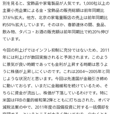
別を見ると、宝飾品や家電製品が人気です。1,000社以上の
主要小売企業による金・宝飾品の販売総額は前年同期比
37.6％拡大。他方、北京の家電量販店の売上は前年同期比
約50％拡大しています。そのほか、春節連休の間、食品、
飲み物、タバコ・お酒の販売額は前年同期比で約20％伸び
ています。
今回の利上げではインフレ抑制に充分ではないため、2011
年には利上げが数回実施されると予測されます。このよう
に景気が良い時期であっても金利が上昇する時期は思うよ
うに株価が上昇しにくいのです。これは2004～2005年と同
じような状況だと思います。今回は先進国が金融引き締め
に動いておらず、いまだに金融緩和を続けているため、そ
ちらに資金が流出し、株価が下落しているわけです。特に
米国はFRBの量的緩和第2弾とともに打ち出された、オバマ
減税法案の中で、2011年度の設備投資に対する一括償却を