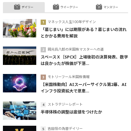
デイリー
ウイークリー
マンスリー
マネックス人生100年デザイン
「墓じまい」には期限がある？墓じまいの流れ
とかかる費用を解説
岡元兵八郎の米国株マスターへの道
スペースＸ［SPCX］上場後初の決算発表、数字
は良かったが株価が下落...
モトリーフール米国株情報
【米国株動向】AIスーパーサイクル第2幕、AI
インフラ投資拡大で恩恵...
ストラテジーレポート
半導体株の調整は底値をつけたか
吉田恒の為替デイリー