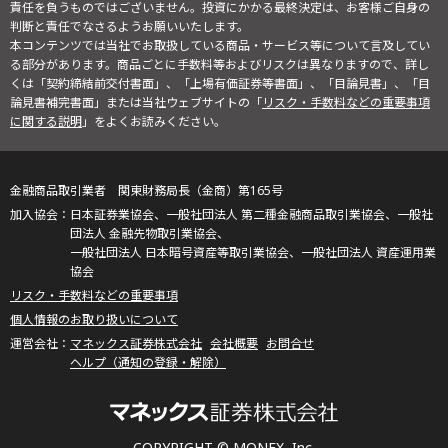
責任を負うものではございません。投資にかかる最終決定は、お客様ご自身の
判断と責任でなさるようお願いいたします。
本コンテンツでは当社でお取扱している商品・サービス等について言及してい
る部分があります。商品ごとに手数料等およびリスクは異なりますので、詳し
くは「契約締結前交付書面」、「上場有価証券等書面」、「目論見書」、「目
論見書補完書面」または当社ウェブサイトの「
リスク・手数料などの重要事項
に関する説明
」をよくお読みください。
金融商品取引業者 関東財務局長（金商）第165号
日本証券業協会、一般社団法人 第二種金融商品取引業協会、一般社
団法人 金融先物取引業協会、
一般社団法人 日本暗号資産等取引業協会、一般社団法人 資産運用業
協会
リスク・手数料などの重要事項
個人情報のお取り扱いについて
マネックス証券株式会社
会社概要
お問合せ
ヘルプ（通知の登録・解除）
COPYRIGHT © MONEX, Inc.