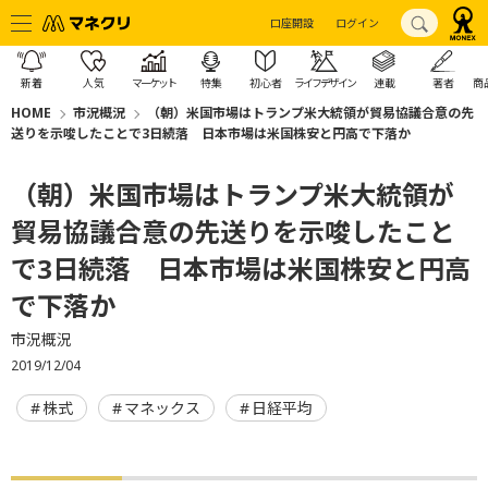
口座開設
ログイン
新着
人気
マーケット
特集
初心者
ライフデザイン
連載
著者
商
HOME
市況概況
（朝）米国市場はトランプ米大統領が貿易協議合意の先
送りを示唆したことで3日続落 日本市場は米国株安と円高で下落か
（朝）米国市場はトランプ米大統領が
貿易協議合意の先送りを示唆したこと
で3日続落 日本市場は米国株安と円高
で下落か
市況概況
2019/12/04
株式
マネックス
日経平均