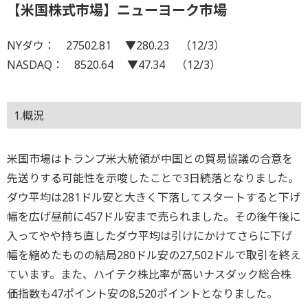
【米国株式市場】ニューヨーク市場
NYダウ： 27502.81 ▼280.23 （12/3）
NASDAQ： 8520.64 ▼47.34 （12/3）
1.概況
米国市場はトランプ米大統領が中国との貿易協議の合意を
先送りする可能性を示唆したことで3日続落となりました。
ダウ平均は281ドル安と大きく下落してスタートすると下げ
幅を広げ昼前に457ドル安まで売られました。その後午後に
入ってやや持ち直したダウ平均は引けにかけてさらに下げ
幅を縮めたものの結局280ドル安の27,502ドルで取引を終え
ています。また、ハイテク株比率が高いナスダック総合株
価指数も47ポイント安の8,520ポイントとなりました。