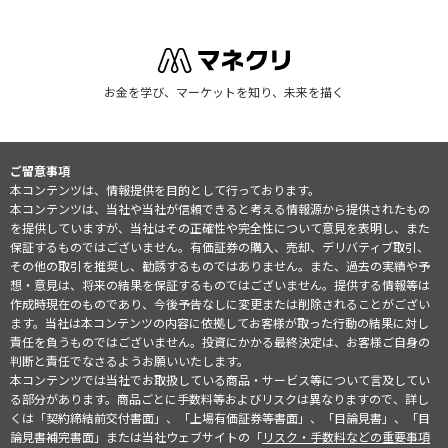
お金を学び、マーケットを知り、未来を描く
ご留意事項
本コンテンツは、情報提供を目的として行っております。
本コンテンツは、当社や当社が信頼できると考える情報源から提供されたもの
を提供していますが、当社はその正確性や完全性について意見を表明し、また
保証するものではございません。有価証券の購入、売却、デリバティブ取引、
その他の取引を推奨し、勧誘するものではありません。また、過去の実績や予
想・意見は、将来の結果を保証するものではございません。提供する情報等は
作成時現在のものであり、今後予告なしに変更または削除されることがござい
ます。当社は本コンテンツの内容に依拠してお客様が取った行動の結果に対し
責任を負うものではございません。投資にかかる最終決定は、お客様ご自身の
判断と責任でなさるようお願いいたします。
本コンテンツでは当社でお取扱している商品・サービス等について言及してい
る部分があります。商品ごとに手数料等およびリスクは異なりますので、詳し
くは「契約締結前交付書面」、「上場有価証券等書面」、「目論見書」、「目
論見書補完書面」または当社ウェブサイトの「
リスク・手数料などの重要事項