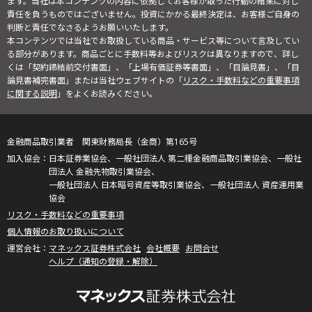
ます。当社は本コンテンツの内容に依拠してお客様が取った行動の結果に対し
責任を負うものではございません。投資にかかる最終決定は、お客様ご自身の
判断と責任でなさるようお願いいたします。
本コンテンツでは当社でお取扱している商品・サービス等について言及してい
る部分があります。商品ごとに手数料等およびリスクは異なりますので、詳し
くは「契約締結前交付書面」、「上場有価証券等書面」、「目論見書」、「目
論見書補完書面」または当社ウェブサイトの「
リスク・手数料などの重要事項
に関する説明
」をよくお読みください。
金融商品取引業者 関東財務局長（金商）第165号
日本証券業協会、一般社団法人 第二種金融商品取引業協会、一般社
団法人 金融先物取引業協会、
一般社団法人 日本暗号資産等取引業協会、一般社団法人 資産運用業
協会
リスク・手数料などの重要事項
個人情報のお取り扱いについて
マネックス証券株式会社
会社概要
お問合せ
ヘルプ（通知の登録・解除）