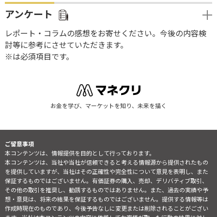
アンケート
レポート・コラムの感想をお寄せください。今後の内容検
討等に参考にさせていただきます。
※は必須項目です。
お金を学び、マーケットを知り、未来を描く
ご留意事項
本コンテンツは、情報提供を目的として行っております。
本コンテンツは、当社や当社が信頼できると考える情報源から提供されたもの
を提供していますが、当社はその正確性や完全性について意見を表明し、また
保証するものではございません。有価証券の購入、売却、デリバティブ取引、
その他の取引を推奨し、勧誘するものではありません。また、過去の実績や予
想・意見は、将来の結果を保証するものではございません。提供する情報等は
作成時現在のものであり、今後予告なしに変更または削除されることがござい