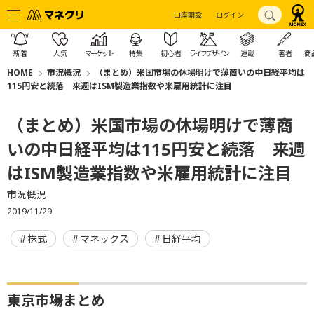
口座開設
ログイン
新着
人気
マーケット
特集
初心者
ライフデザイン
連載
著者
商
HOME
市況概況
（まとめ）米国市場の休場明けで薄商いの中日経平均は
115円安と続落 来週はISM製造業指数や米雇用統計に注目
（まとめ）米国市場の休場明けで薄商
いの中日経平均は115円安と続落 来週
はISM製造業指数や米雇用統計に注目
市況概況
2019/11/29
株式
マネックス
日経平均
東京市場まとめ