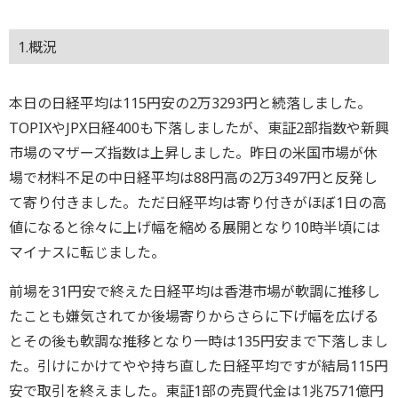
1.概況
本日の日経平均は115円安の2万3293円と続落しました。
TOPIXやJPX日経400も下落しましたが、東証2部指数や新興
市場のマザーズ指数は上昇しました。昨日の米国市場が休
場で材料不足の中日経平均は88円高の2万3497円と反発し
て寄り付きました。ただ日経平均は寄り付きがほぼ1日の高
値になると徐々に上げ幅を縮める展開となり10時半頃には
マイナスに転じました。
前場を31円安で終えた日経平均は香港市場が軟調に推移し
たことも嫌気されてか後場寄りからさらに下げ幅を広げる
とその後も軟調な推移となり一時は135円安まで下落しまし
た。引けにかけてやや持ち直した日経平均ですが結局115円
安で取引を終えました。東証1部の売買代金は1兆7571億円