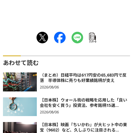
ｱﾝｹｰﾄ
あわせて読む
（まとめ）日経平均は617円安の65,683円で反
落 半導体株に売りも好業績銘柄が支え
2026/08/06
【日本株】ウォール街の戦略を応用した「良い
会社を安く買う」投資法、参考銘柄15選...
2026/08/06
【日本株】映画『ちいかわ』が大ヒット中の東
宝（9602）など、久しぶりに注目される...