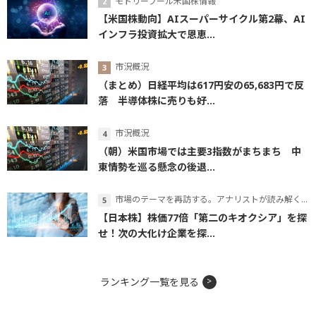
モトリーフール米国株情報
【米国株動向】AIスーパーサイクル第2幕、AI
インフラ投資拡大で恩恵...
市況概況
（まとめ）日経平均は617円安の65,683円で反
落 半導体株に売りも好...
市況概況
（朝）米国市場では主要3指数がまちまち 中
東情勢を巡る懸念の後退...
市場のテーマを再訪する。アナリストが読み解くテーマの本質
【日本株】株価77倍「第二のキオクシア」を探
せ！次の大化け企業を探...
ランキング一覧を見る