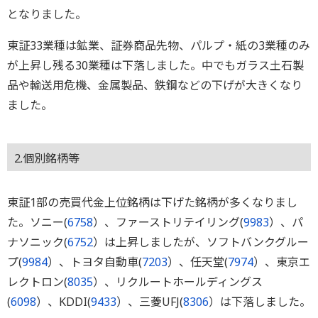
となりました。
東証33業種は鉱業、証券商品先物、パルプ・紙の3業種のみ
が上昇し残る30業種は下落しました。中でもガラス土石製
品や輸送用危機、金属製品、鉄鋼などの下げが大きくなり
ました。
2.個別銘柄等
東証1部の売買代金上位銘柄は下げた銘柄が多くなりまし
た。ソニー(
6758
）、ファーストリテイリング(
9983
）、パ
ナソニック(
6752
）は上昇しましたが、ソフトバンクグルー
プ(
9984
）、トヨタ自動車(
7203
）、任天堂(
7974
）、東京エ
レクトロン(
8035
）、リクルートホールディングス
(
6098
）、KDDI(
9433
）、三菱UFJ(
8306
）は下落しました。