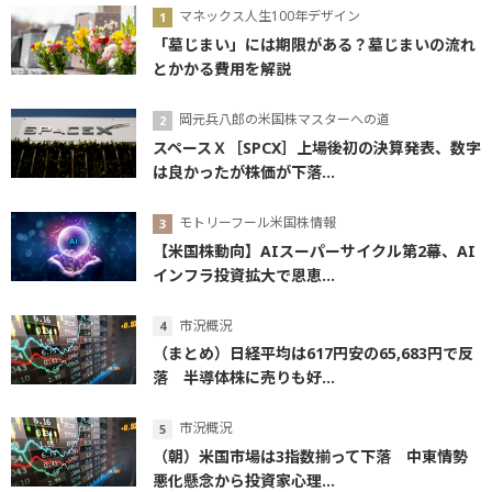
マネックス人生100年デザイン
「墓じまい」には期限がある？墓じまいの流れ
とかかる費用を解説
岡元兵八郎の米国株マスターへの道
スペースＸ［SPCX］上場後初の決算発表、数字
は良かったが株価が下落...
モトリーフール米国株情報
【米国株動向】AIスーパーサイクル第2幕、AI
インフラ投資拡大で恩恵...
市況概況
（まとめ）日経平均は617円安の65,683円で反
落 半導体株に売りも好...
市況概況
（朝）米国市場は3指数揃って下落 中東情勢
悪化懸念から投資家心理...