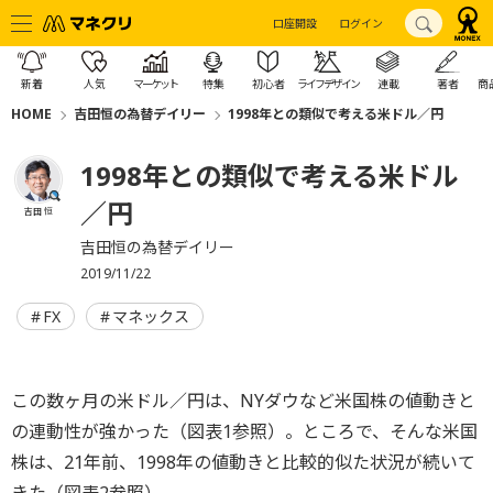
口座開設
ログイン
新着
人気
マーケット
特集
初心者
ライフデザイン
連載
著者
商
HOME
吉田恒の為替デイリー
1998年との類似で考える米ドル／円
1998年との類似で考える米ドル
／円
吉田 恒
吉田恒の為替デイリー
2019/11/22
FX
マネックス
この数ヶ月の米ドル／円は、NYダウなど米国株の値動きと
の連動性が強かった（図表1参照）。ところで、そんな米国
株は、21年前、1998年の値動きと比較的似た状況が続いて