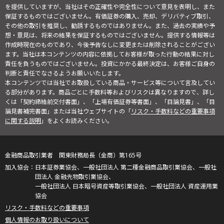
を提供していますが、当社はその正確性や完全性について意見を表明し、また
保証するものではございません。有価証券の購入、売却、デリバティブ取引、
その他の取引を推奨し、勧誘するものではありません。また、過去の実績や予
想・意見は、将来の結果を保証するものではございません。提供する情報等は
作成時現在のものであり、今後予告なしに変更または削除されることがござい
ます。当社は本コンテンツの内容に依拠してお客様が取った行動の結果に対し
責任を負うものではございません。投資にかかる最終決定は、お客様ご自身の
判断と責任でなさるようお願いいたします。
本コンテンツでは当社でお取扱している商品・サービス等について言及してい
る部分があります。商品ごとに手数料等およびリスクは異なりますので、詳し
くは「契約締結前交付書面」、「上場有価証券等書面」、「目論見書」、「目
論見書補完書面」または当社ウェブサイトの「
リスク・手数料などの重要事項
に関する説明
」をよくお読みください。
金融商品取引業者 関東財務局長（金商）第165号
日本証券業協会、一般社団法人 第二種金融商品取引業協会、一般社
団法人 金融先物取引業協会、
一般社団法人 日本暗号資産等取引業協会、一般社団法人 資産運用業
協会
リスク・手数料などの重要事項
個人情報のお取り扱いについて