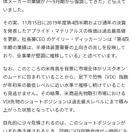
体メーカーの業績が7～9月期から復調してきた」と伝えて
いました。
その実、11月15日に2019年度第4四半期および通年の決算
を発表したアプライド・マテリアルズの株価は過去最高値
を更新。社長兼CEO のゲイリー・ディッカーソンは「第4四
半期の業績は、半導体装置需要の上向きの兆しを反映して
おり、全事業が堅調に推移している」と述べています。
なお、このところの米株高を背景に市場全体がリスクオン
のムードに包まれていることから、足下で恐怖（VIX）指数
が年初来の最低レベルに近い水準で推移し続けていること
も見逃せません。その結果、米商品先物取引市場における
VIX先物のショートポジションは過去最大レベルにまで積み
上がった状態となっているのです。
目先的に少々危惧されるのは、このショートポジションが
いずれ巻き戻されるとき、同時にVIX指数自体が一時的にも