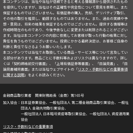
本コンテンツは、当社や当社が信頼できると考える情報源から提供されたもの
を提供していますが、当社はその正確性や完全性について意見を表明し、また
保証するものではございません。有価証券の購入、売却、デリバティブ取引、
その他の取引を推奨し、勧誘するものではありません。また、過去の実績や予
想・意見は、将来の結果を保証するものではございません。提供する情報等は
作成時現在のものであり、今後予告なしに変更または削除されることがござい
ます。当社は本コンテンツの内容に依拠してお客様が取った行動の結果に対し
責任を負うものではございません。投資にかかる最終決定は、お客様ご自身の
判断と責任でなさるようお願いいたします。
本コンテンツでは当社でお取扱している商品・サービス等について言及してい
る部分があります。商品ごとに手数料等およびリスクは異なりますので、詳し
くは「契約締結前交付書面」、「上場有価証券等書面」、「目論見書」、「目
論見書補完書面」または当社ウェブサイトの「
リスク・手数料などの重要事項
に関する説明
」をよくお読みください。
金融商品取引業者 関東財務局長（金商）第165号
日本証券業協会、一般社団法人 第二種金融商品取引業協会、一般社
団法人 金融先物取引業協会、
一般社団法人 日本暗号資産等取引業協会、一般社団法人 資産運用業
協会
リスク・手数料などの重要事項