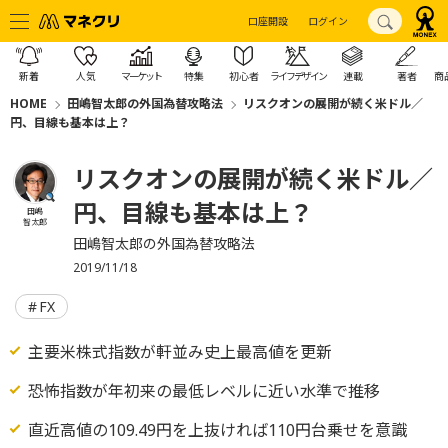
口座開設
ログイン
新着
人気
マーケット
特集
初心者
ライフデザイン
連載
著者
商
HOME
田嶋智太郎の外国為替攻略法
リスクオンの展開が続く米ドル／
円、目線も基本は上？
リスクオンの展開が続く米ドル／
円、目線も基本は上？
田嶋
智太郎
田嶋智太郎の外国為替攻略法
2019/11/18
FX
主要米株式指数が軒並み史上最高値を更新
恐怖指数が年初来の最低レベルに近い水準で推移
直近高値の109.49円を上抜ければ110円台乗せを意識