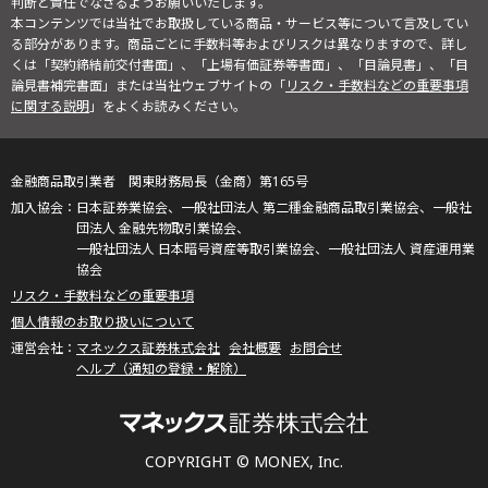
判断と責任でなさるようお願いいたします。
本コンテンツでは当社でお取扱している商品・サービス等について言及してい
る部分があります。商品ごとに手数料等およびリスクは異なりますので、詳し
くは「契約締結前交付書面」、「上場有価証券等書面」、「目論見書」、「目
論見書補完書面」または当社ウェブサイトの「
リスク・手数料などの重要事項
に関する説明
」をよくお読みください。
金融商品取引業者 関東財務局長（金商）第165号
日本証券業協会、一般社団法人 第二種金融商品取引業協会、一般社
団法人 金融先物取引業協会、
一般社団法人 日本暗号資産等取引業協会、一般社団法人 資産運用業
協会
リスク・手数料などの重要事項
個人情報のお取り扱いについて
マネックス証券株式会社
会社概要
お問合せ
ヘルプ（通知の登録・解除）
COPYRIGHT © MONEX, Inc.