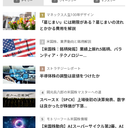
デイリー
ウイークリー
マンスリー
マネックス人生100年デザイン
「墓じまい」には期限がある？墓じまいの流れ
とかかる費用を解説
米国株、業界動向と銘柄解説
【米国株：銘柄発掘】業績上振れ5銘柄、パラ
ンティア・テクノロジー...
ストラテジーレポート
半導体株の調整は底値をつけたか
岡元兵八郎の米国株マスターへの道
スペースＸ［SPCX］上場後初の決算発表、数字
は良かったが株価が下落...
モトリーフール米国株情報
【米国株動向】AIスーパーサイクル第2幕、AI