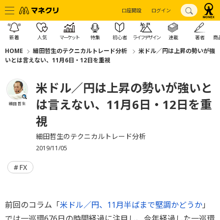
口座開設
ログイン
新着
人気
マーケット
特集
初心者
ライフデザイン
連載
著者
商
HOME
細田哲生のテクニカルトレード分析
米ドル／円は上昇の勢いが強
いとは言えない、11月6日・12日を重視
米ドル／円は上昇の勢いが強いと
は言えない、11月6日・12日を重
細田 哲生
視
細田哲生のテクニカルトレード分析
2019/11/05
FX
前回のコラム「
米ドル／円、11月半ばまで堅調かどうか
」
では一巡環676日の時間経過に注目し、今年経過した一巡環