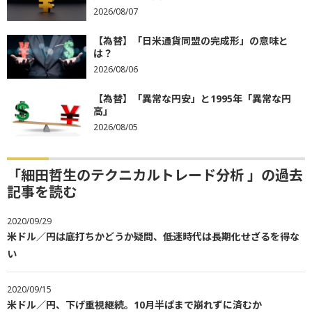
2026/08/07
【為替】「日米通貨同盟の完成形」の意味と
は？
2026/08/06
【為替】「異常な円安」と1995年「異常な円
高」
2026/08/05
「細田哲生のテクニカルトレード分析 」の過去
記事を読む
2020/09/29
米ドル／円は底打ちかどうか疑問、低迷時代は長期化せざるを得な
い
2020/09/15
米ドル／円、下げ重視継続。10月半ばまで崩れずに済むか