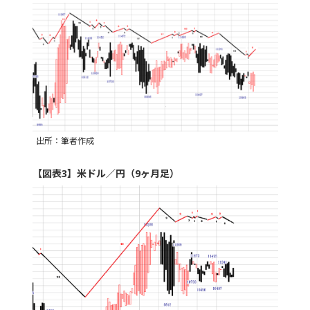
出所：筆者作成
【図表3】米ドル／円（9ヶ月足）