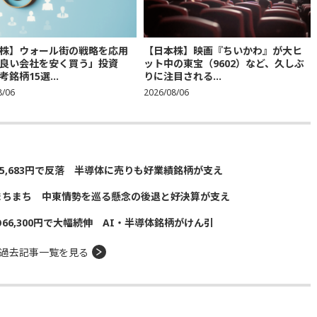
株】ウォール街の戦略を応用
【日本株】映画『ちいかわ』が大ヒ
良い会社を安く買う」投資
ット中の東宝（9602）など、久しぶ
銘柄15選...
りに注目される...
8/06
2026/08/06
5,683円で反落 半導体に売りも好業績銘柄が支え
まちまち 中東情勢を巡る懸念の後退と好決算が支え
の66,300円で大幅続伸 AI・半導体銘柄がけん引
過去記事一覧を見る