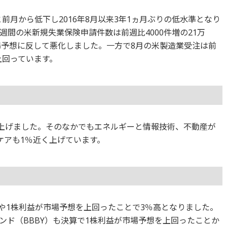
6と前月から低下し2016年8月以来3年1ヵ月ぶりの低水準となり
間の米新規失業保険申請件数は前週比4000件増の21万
場予想に反して悪化しました。一方で8月の米製造業受注は前
上回っています。
てが上げました。そのなかでもエネルギーと情報技術、不動産が
ケアも1％近く上げています。
高や1株利益が市場予想を上回ったことで3％高となりました。
ンド（BBBY）も決算で1株利益が市場予想を上回ったことか