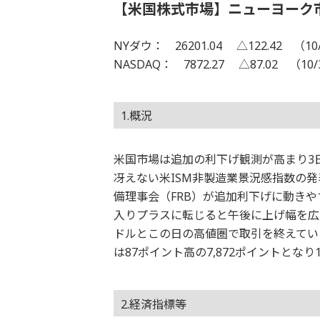
【米国株式市場】ニューヨーク
NYダウ： 26201.04 △122.42 （10
NASDAQ： 7872.27 △87.02 （10
1.概況
米国市場は追加の利下げ観測が高まり3
冴えない米ISM非製造業景況感指数の発
備理事会（FRB）が追加利下げに動き
入りプラスに転じると午後に上げ幅を広げ
ドルとこの日の高値圏で取引を終えてい
は87ポイント高の7,872ポイントとな
2.経済指標等