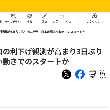
者
ライフデザイン
連載
著者
商
品・
サービス
マネクリとは
げ観測が高まり3日ぶりに反発 日本市場は小動きでのスタートか
加の利下げ観測が高まり3日ぶり
小動きでのスタートか
印刷
ｱﾝｹｰﾄ