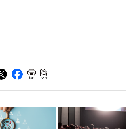
印刷
ｱﾝｹｰﾄ