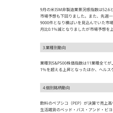
9月の米ISM非製造業景況感指数は52.
市場予想も下回りました。また、先週一週
9000件となり横ばいを見込んでいた市
月比0.1％減となりましたが市場予想を
3.業種別動向
業種別S&P500株価指数は11業種全
1％を超える上昇となったほか、ヘルス
4.個別銘柄動向
飲料のペプシコ（PEP）が決算で売上
生活雑貨のベッド・バス・アンド・ビヨ