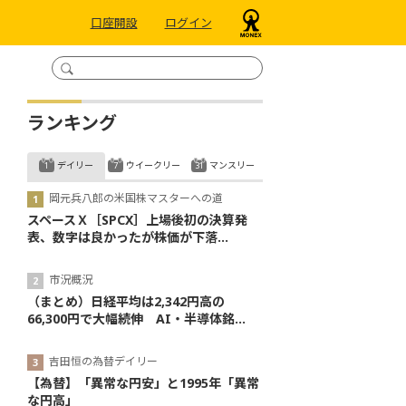
口座開設
ログイン
ランキング
デイリー
ウイークリー
マンスリー
岡元兵八郎の米国株マスターへの道
スペースＸ［SPCX］上場後初の決算発
表、数字は良かったが株価が下落...
市況概況
（まとめ）日経平均は2,342円高の
66,300円で大幅続伸 AI・半導体銘...
吉田恒の為替デイリー
【為替】「異常な円安」と1995年「異常
な円高」