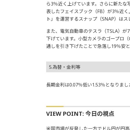
ら3％近く上げています。さらに新たな
表したフェイスブック（FB）が3％近
ト」を運営するスナップ（SNAP）は
また、電気自動車のテスラ（TSLA）が
下げています。小型カメラのゴープロ（G
通しを引き下げたことで急落し19％安
5.為替・金利等
長期金利は0.07％低い1.53％となり
VIEW POINT: 今日の視点
米国市場が反発した一方でドル円が円高